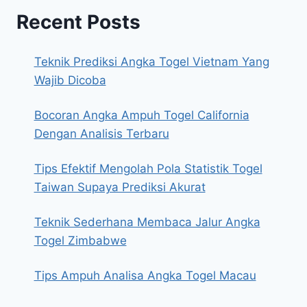
Recent Posts
Teknik Prediksi Angka Togel Vietnam Yang
Wajib Dicoba
Bocoran Angka Ampuh Togel California
Dengan Analisis Terbaru
Tips Efektif Mengolah Pola Statistik Togel
Taiwan Supaya Prediksi Akurat
Teknik Sederhana Membaca Jalur Angka
Togel Zimbabwe
Tips Ampuh Analisa Angka Togel Macau