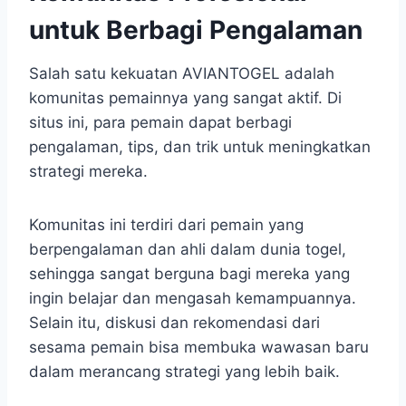
untuk Berbagi Pengalaman
Salah satu kekuatan AVIANTOGEL adalah
komunitas pemainnya yang sangat aktif. Di
situs ini, para pemain dapat berbagi
pengalaman, tips, dan trik untuk meningkatkan
strategi mereka.
Komunitas ini terdiri dari pemain yang
berpengalaman dan ahli dalam dunia togel,
sehingga sangat berguna bagi mereka yang
ingin belajar dan mengasah kemampuannya.
Selain itu, diskusi dan rekomendasi dari
sesama pemain bisa membuka wawasan baru
dalam merancang strategi yang lebih baik.