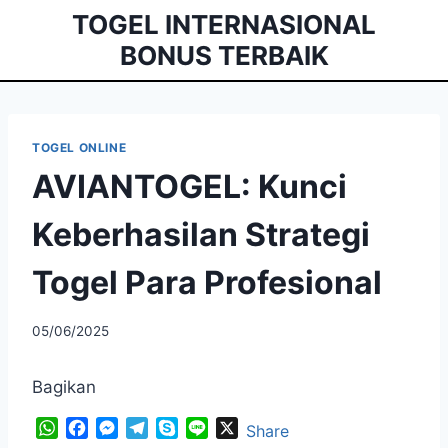
Skip
TOGEL INTERNASIONAL
to
BONUS TERBAIK
content
TOGEL ONLINE
AVIANTOGEL: Kunci
Keberhasilan Strategi
Togel Para Profesional
05/06/2025
Bagikan
W
F
M
T
S
L
X
Share