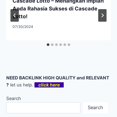
Cascade Lotto – Menangkan Impian
Anda Rahasia Sukses di Cascade
Lotto!
07/30/2024
NEED BACKLINK HIGH QUALITY and RELEVANT
?
let us help.
click here
Search
Search