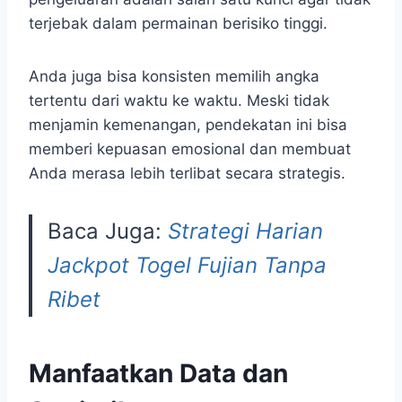
terjebak dalam permainan berisiko tinggi.
Anda juga bisa konsisten memilih angka
tertentu dari waktu ke waktu. Meski tidak
menjamin kemenangan, pendekatan ini bisa
memberi kepuasan emosional dan membuat
Anda merasa lebih terlibat secara strategis.
Baca Juga:
Strategi Harian
Jackpot Togel Fujian Tanpa
Ribet
Manfaatkan Data dan