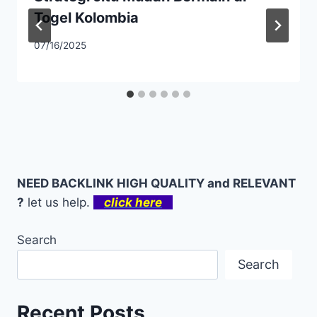
Togel Kolombia
07/16/2025
NEED BACKLINK HIGH QUALITY and RELEVANT
?
let us help.
click here
Search
Search
Recent Posts