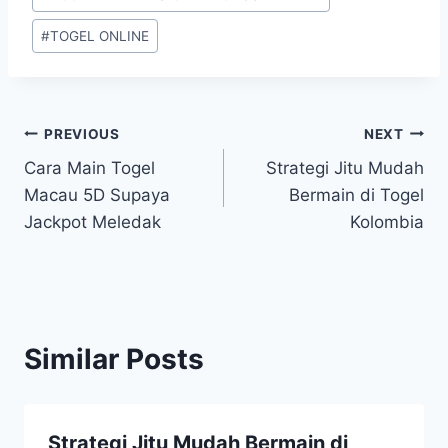
#
TOGEL ONLINE
Post
PREVIOUS
NEXT
Cara Main Togel
Strategi Jitu Mudah
navigation
Macau 5D Supaya
Bermain di Togel
Jackpot Meledak
Kolombia
Similar Posts
Strategi Jitu Mudah Bermain di