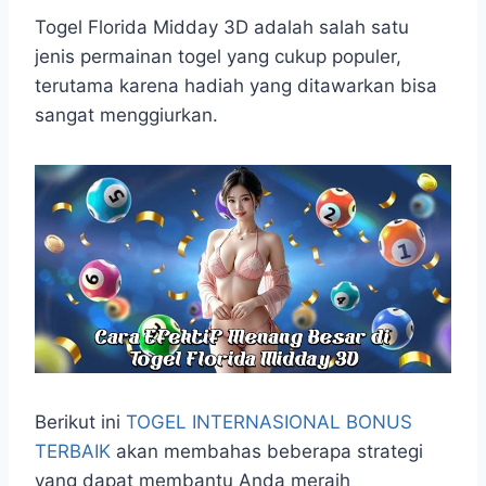
h
a
e
e
k
i
a
c
s
l
y
n
Togel Florida Midday 3D adalah salah satu
t
e
s
e
p
e
jenis permainan togel yang cukup populer,
s
b
e
g
e
terutama karena hadiah yang ditawarkan bisa
A
o
n
r
sangat menggiurkan.
p
o
g
a
p
k
e
m
r
Berikut ini
TOGEL INTERNASIONAL BONUS
TERBAIK
akan membahas beberapa strategi
yang dapat membantu Anda meraih