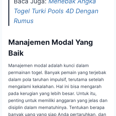
Baca Juga:
Menebak Angka
Togel Turki Pools 4D Dengan
Rumus
Manajemen Modal Yang
Baik
Manajemen modal adalah kunci dalam
permainan togel. Banyak pemain yang terjebak
dalam pola taruhan impulsif, terutama setelah
mengalami kekalahan. Hal ini bisa mengarah
pada kerugian yang lebih besar. Untuk itu,
penting untuk memiliki anggaran yang jelas dan
disiplin dalam mematuhinya. Tentukan berapa
banyak uang yang siap Anda pertaruhkan, dan