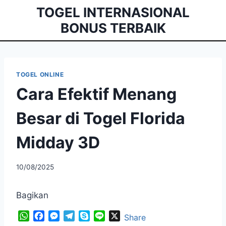
Skip
TOGEL INTERNASIONAL
to
BONUS TERBAIK
content
TOGEL ONLINE
Cara Efektif Menang
Besar di Togel Florida
Midday 3D
10/08/2025
Bagikan
W
F
M
T
S
L
X
Share