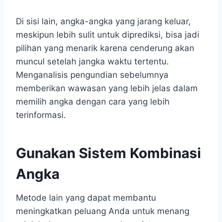
Di sisi lain, angka-angka yang jarang keluar,
meskipun lebih sulit untuk diprediksi, bisa jadi
pilihan yang menarik karena cenderung akan
muncul setelah jangka waktu tertentu.
Menganalisis pengundian sebelumnya
memberikan wawasan yang lebih jelas dalam
memilih angka dengan cara yang lebih
terinformasi.
Gunakan Sistem Kombinasi
Angka
Metode lain yang dapat membantu
meningkatkan peluang Anda untuk menang