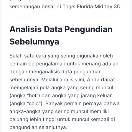
kemenangan besar di Togel Florida Midday 3D.
Analisis Data Pengundian
Sebelumnya
Salah satu cara yang sering digunakan oleh
pemain berpengalaman untuk menang adalah
dengan menganalisis data pengundian
sebelumnya. Melalui analisis ini, Anda dapat
mempelajari pola angka yang sering muncul
(angka “hot”) dan angka yang jarang keluar
(angka “cold”). Banyak pemain percaya bahwa
angka-angka yang sering muncul memiliki
peluang lebih tinggi untuk muncul kembali di
pengundian selanjutnya.