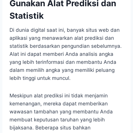
Gunakan Alat Prediksi dan
Statistik
Di dunia digital saat ini, banyak situs web dan
aplikasi yang menawarkan alat prediksi dan
statistik berdasarkan pengundian sebelumnya.
Alat ini dapat memberi Anda analisis angka
yang lebih terinformasi dan membantu Anda
dalam memilih angka yang memiliki peluang
lebih tinggi untuk muncul.
Meskipun alat prediksi ini tidak menjamin
kemenangan, mereka dapat memberikan
wawasan tambahan yang membantu Anda
membuat keputusan taruhan yang lebih
bijaksana. Beberapa situs bahkan