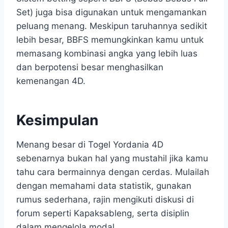
Set) juga bisa digunakan untuk mengamankan
peluang menang. Meskipun taruhannya sedikit
lebih besar, BBFS memungkinkan kamu untuk
memasang kombinasi angka yang lebih luas
dan berpotensi besar menghasilkan
kemenangan 4D.
Kesimpulan
Menang besar di Togel Yordania 4D
sebenarnya bukan hal yang mustahil jika kamu
tahu cara bermainnya dengan cerdas. Mulailah
dengan memahami data statistik, gunakan
rumus sederhana, rajin mengikuti diskusi di
forum seperti Kapaksableng, serta disiplin
dalam mengelola modal.