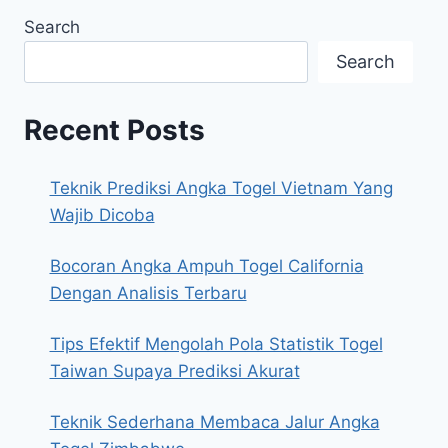
Search
Search
Recent Posts
Teknik Prediksi Angka Togel Vietnam Yang
Wajib Dicoba
Bocoran Angka Ampuh Togel California
Dengan Analisis Terbaru
Tips Efektif Mengolah Pola Statistik Togel
Taiwan Supaya Prediksi Akurat
Teknik Sederhana Membaca Jalur Angka