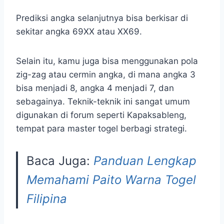
Prediksi angka selanjutnya bisa berkisar di
sekitar angka 69XX atau XX69.
Selain itu, kamu juga bisa menggunakan pola
zig-zag atau cermin angka, di mana angka 3
bisa menjadi 8, angka 4 menjadi 7, dan
sebagainya. Teknik-teknik ini sangat umum
digunakan di forum seperti Kapaksableng,
tempat para master togel berbagi strategi.
Baca Juga:
Panduan Lengkap
Memahami Paito Warna Togel
Filipina