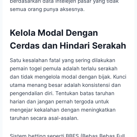
berdasarkan data intelejen pasar yang tidak
semua orang punya aksesnya.
Kelola Modal Dengan
Cerdas dan Hindari Serakah
Satu kesalahan fatal yang sering dilakukan
pemain togel pemula adalah terlalu serakah
dan tidak mengelola modal dengan bijak. Kunci
utama menang besar adalah konsistensi dan
pengendalian diri. Tentukan batas taruhan
harian dan jangan pernah tergoda untuk
mengejar kekalahan dengan meningkatkan
taruhan secara asal-asalan.
Sistem betting seperti BBFS (Bebas Bebas Full