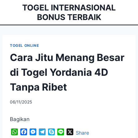
Skip
TOGEL INTERNASIONAL
to
BONUS TERBAIK
content
TOGEL ONLINE
Cara Jitu Menang Besar
di Togel Yordania 4D
Tanpa Ribet
06/11/2025
Bagikan
W
F
M
T
S
L
X
Share