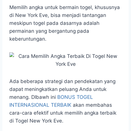
h
a
e
e
k
i
a
c
s
l
y
n
Memilih angka untuk bermain togel, khususnya
t
e
s
e
p
e
di New York Eve, bisa menjadi tantangan
s
b
e
g
e
meskipun togel pada dasarnya adalah
A
o
n
r
permainan yang bergantung pada
p
o
g
a
keberuntungan.
p
k
e
m
r
Ada beberapa strategi dan pendekatan yang
dapat meningkatkan peluang Anda untuk
menang. DIbawh ini
BONUS TOGEL
INTERNASIONAL TERBAIK
akan membahas
cara-cara efektif untuk memilih angka terbaik
di Togel New York Eve.