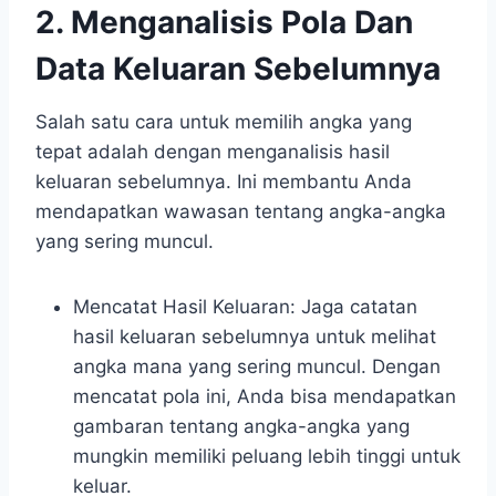
2. Menganalisis Pola Dan
Data Keluaran Sebelumnya
Salah satu cara untuk memilih angka yang
tepat adalah dengan menganalisis hasil
keluaran sebelumnya. Ini membantu Anda
mendapatkan wawasan tentang angka-angka
yang sering muncul.
Mencatat Hasil Keluaran: Jaga catatan
hasil keluaran sebelumnya untuk melihat
angka mana yang sering muncul. Dengan
mencatat pola ini, Anda bisa mendapatkan
gambaran tentang angka-angka yang
mungkin memiliki peluang lebih tinggi untuk
keluar.