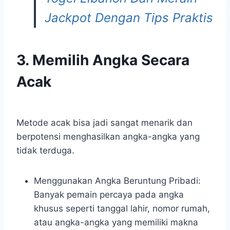
Jackpot Dengan Tips Praktis
3. Memilih Angka Secara
Acak
Metode acak bisa jadi sangat menarik dan
berpotensi menghasilkan angka-angka yang
tidak terduga.
Menggunakan Angka Beruntung Pribadi:
Banyak pemain percaya pada angka
khusus seperti tanggal lahir, nomor rumah,
atau angka-angka yang memiliki makna