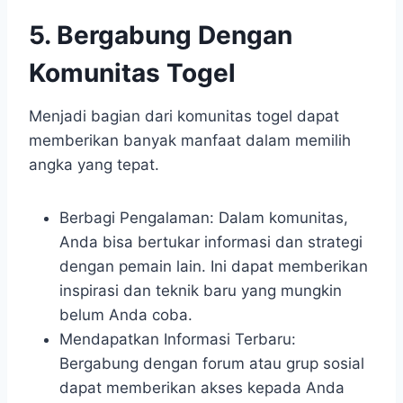
5. Bergabung Dengan
Komunitas Togel
Menjadi bagian dari komunitas togel dapat
memberikan banyak manfaat dalam memilih
angka yang tepat.
Berbagi Pengalaman: Dalam komunitas,
Anda bisa bertukar informasi dan strategi
dengan pemain lain. Ini dapat memberikan
inspirasi dan teknik baru yang mungkin
belum Anda coba.
Mendapatkan Informasi Terbaru:
Bergabung dengan forum atau grup sosial
dapat memberikan akses kepada Anda