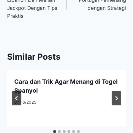
Libanon Dan Meraih
Portugal Pemenang
Jackpot Dengan Tips
dengan Strategi
Praktis
Similar Posts
Cara dan Trik Agar Menang di Togel
Spanyol
07/16/2025