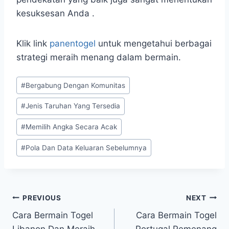
kesuksesan Anda .
Klik link
panentogel
untuk mengetahui berbagai
strategi meraih menang dalam bermain.
Post
#
Bergabung Dengan Komunitas
Tags:
#
Jenis Taruhan Yang Tersedia
#
Memilih Angka Secara Acak
#
Pola Dan Data Keluaran Sebelumnya
Post
PREVIOUS
NEXT
Cara Bermain Togel
Cara Bermain Togel
navigation