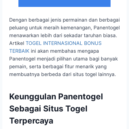
Dengan berbagai jenis permainan dan berbagai
peluang untuk meraih kemenangan, Panentogel
menawarkan lebih dari sekadar taruhan biasa.
Artikel
TOGEL INTERNASIONAL BONUS
TERBAIK
ini akan membahas mengapa
Panentogel menjadi pilihan utama bagi banyak
pemain, serta berbagai fitur menarik yang
membuatnya berbeda dari situs togel lainnya.
Keunggulan Panentogel
Sebagai Situs Togel
Terpercaya