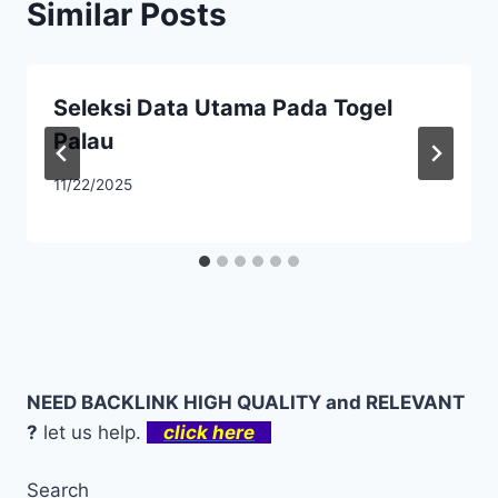
Similar Posts
Seleksi Data Utama Pada Togel
Palau
11/22/2025
NEED BACKLINK HIGH QUALITY and RELEVANT
?
let us help.
click here
Search