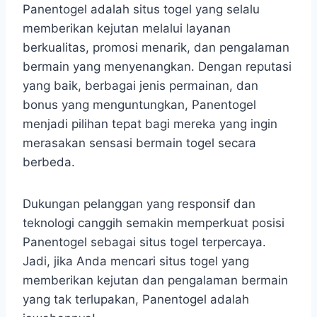
Panentogel adalah situs togel yang selalu
memberikan kejutan melalui layanan
berkualitas, promosi menarik, dan pengalaman
bermain yang menyenangkan. Dengan reputasi
yang baik, berbagai jenis permainan, dan
bonus yang menguntungkan, Panentogel
menjadi pilihan tepat bagi mereka yang ingin
merasakan sensasi bermain togel secara
berbeda.
Dukungan pelanggan yang responsif dan
teknologi canggih semakin memperkuat posisi
Panentogel sebagai situs togel terpercaya.
Jadi, jika Anda mencari situs togel yang
memberikan kejutan dan pengalaman bermain
yang tak terlupakan, Panentogel adalah