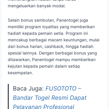
mengeluarkan banyak modal.
Selain bonus sambutan, Panentogel juga
memiliki program loyalitas yang memberikan
hadiah kepada pemain setia. Program ini
mencakup berbagai macam keuntungan, mulai
dari bonus harian, cashback, hingga hadiah
spesial lainnya. Dengan berbagai bonus yang
ditawarkan, Panentogel mampu memberikan
kejutan kepada pemain dalam setiap
kesempatan.
Baca Juga:
FUSOTOTO –
Bandar Togel Resmi Dapat
Pelayanan Profesional