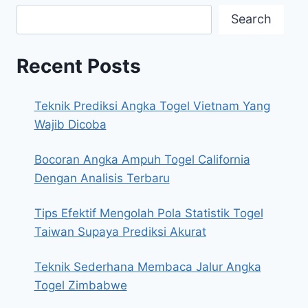
Search
Recent Posts
Teknik Prediksi Angka Togel Vietnam Yang
Wajib Dicoba
Bocoran Angka Ampuh Togel California
Dengan Analisis Terbaru
Tips Efektif Mengolah Pola Statistik Togel
Taiwan Supaya Prediksi Akurat
Teknik Sederhana Membaca Jalur Angka
Togel Zimbabwe