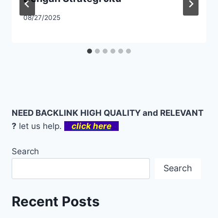
08/27/2025
NEED BACKLINK HIGH QUALITY and RELEVANT
?
let us help.
click here
Search
Search
Recent Posts