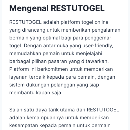
Mengenal RESTUTOGEL
RESTUTOGEL adalah platform togel online
yang dirancang untuk memberikan pengalaman
bermain yang optimal bagi para penggemar
togel. Dengan antarmuka yang user-friendly,
memudahkan pemain untuk menjelajahi
berbagai pilihan pasaran yang ditawarkan.
Platform ini berkomitmen untuk memberikan
layanan terbaik kepada para pemain, dengan
sistem dukungan pelanggan yang siap
membantu kapan saja.
Salah satu daya tarik utama dari RESTUTOGEL
adalah kemampuannya untuk memberikan
kesempatan kepada pemain untuk bermain