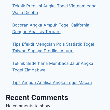
Teknik Prediksi Angka Togel Vietnam Yang
Wajib Dicoba
Bocoran Angka Ampuh Togel California
Dengan Analisis Terbaru
Tips Efektif Mengolah Pola Statistik Togel
Taiwan Supaya Prediksi Akurat
Teknik Sederhana Membaca Jalur Angka
Togel Zimbabwe
Tips Ampuh Analisa Angka Togel Macau
Recent Comments
No comments to show.