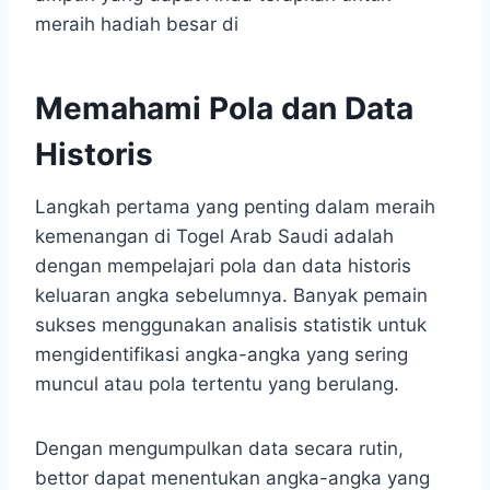
meraih hadiah besar di
Memahami Pola dan Data
Historis
Langkah pertama yang penting dalam meraih
kemenangan di Togel Arab Saudi adalah
dengan mempelajari pola dan data historis
keluaran angka sebelumnya. Banyak pemain
sukses menggunakan analisis statistik untuk
mengidentifikasi angka-angka yang sering
muncul atau pola tertentu yang berulang.
Dengan mengumpulkan data secara rutin,
bettor dapat menentukan angka-angka yang