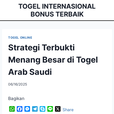
Skip
TOGEL INTERNASIONAL
to
BONUS TERBAIK
content
TOGEL ONLINE
Strategi Terbukti
Menang Besar di Togel
Arab Saudi
06/16/2025
Bagikan
W
F
M
T
S
L
X
Share