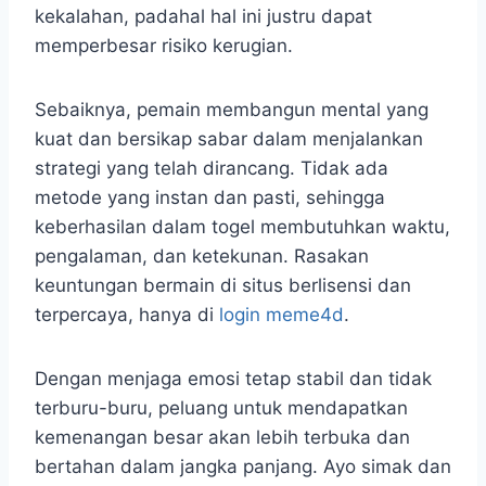
kekalahan, padahal hal ini justru dapat
memperbesar risiko kerugian.
Sebaiknya, pemain membangun mental yang
kuat dan bersikap sabar dalam menjalankan
strategi yang telah dirancang. Tidak ada
metode yang instan dan pasti, sehingga
keberhasilan dalam togel membutuhkan waktu,
pengalaman, dan ketekunan. Rasakan
keuntungan bermain di situs berlisensi dan
terpercaya, hanya di
login meme4d
.
Dengan menjaga emosi tetap stabil dan tidak
terburu-buru, peluang untuk mendapatkan
kemenangan besar akan lebih terbuka dan
bertahan dalam jangka panjang. Ayo simak dan