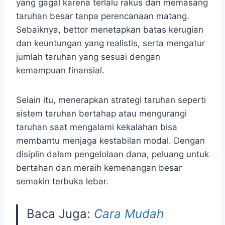
yang gagal karena terlalu rakus dan memasang
taruhan besar tanpa perencanaan matang.
Sebaiknya, bettor menetapkan batas kerugian
dan keuntungan yang realistis, serta mengatur
jumlah taruhan yang sesuai dengan
kemampuan finansial.
Selain itu, menerapkan strategi taruhan seperti
sistem taruhan bertahap atau mengurangi
taruhan saat mengalami kekalahan bisa
membantu menjaga kestabilan modal. Dengan
disiplin dalam pengelolaan dana, peluang untuk
bertahan dan meraih kemenangan besar
semakin terbuka lebar.
Baca Juga:
Cara Mudah