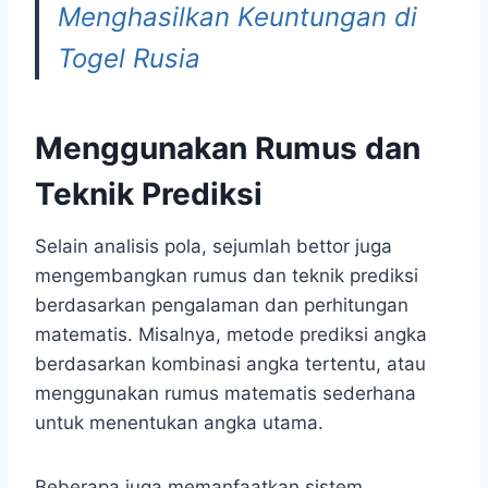
Menghasilkan Keuntungan di
Togel Rusia
Menggunakan Rumus dan
Teknik Prediksi
Selain analisis pola, sejumlah bettor juga
mengembangkan rumus dan teknik prediksi
berdasarkan pengalaman dan perhitungan
matematis. Misalnya, metode prediksi angka
berdasarkan kombinasi angka tertentu, atau
menggunakan rumus matematis sederhana
untuk menentukan angka utama.
Beberapa juga memanfaatkan sistem