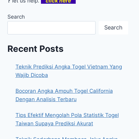
?
let us help.
click here
Search
Search
Recent Posts
Teknik Prediksi Angka Togel Vietnam Yang
Wajib Dicoba
Bocoran Angka Ampuh Togel California
Dengan Analisis Terbaru
Tips Efektif Mengolah Pola Statistik Togel
Taiwan Supaya Prediksi Akurat