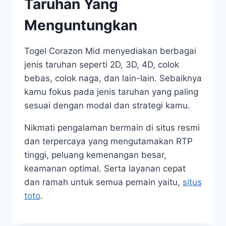
Taruhan Yang
Menguntungkan
Togel Corazon Mid menyediakan berbagai
jenis taruhan seperti 2D, 3D, 4D, colok
bebas, colok naga, dan lain-lain. Sebaiknya
kamu fokus pada jenis taruhan yang paling
sesuai dengan modal dan strategi kamu.
Nikmati pengalaman bermain di situs resmi
dan terpercaya yang mengutamakan RTP
tinggi, peluang kemenangan besar,
keamanan optimal. Serta layanan cepat
dan ramah untuk semua pemain yaitu,
situs
toto
.