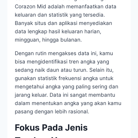
Corazon Mid adalah memanfaatkan data
keluaran dan statistik yang tersedia.
Banyak situs dan aplikasi menyediakan
data lengkap hasil keluaran harian,
mingguan, hingga bulanan.
Dengan rutin mengakses data ini, kamu
bisa mengidentifikasi tren angka yang
sedang naik daun atau turun. Selain itu,
gunakan statistik frekuensi angka untuk
mengetahui angka yang paling sering dan
jarang keluar. Data ini sangat membantu
dalam menentukan angka yang akan kamu
pasang dengan lebih rasional.
Fokus Pada Jenis