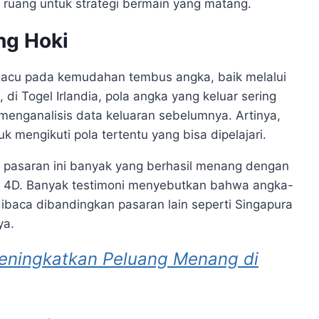
 ruang untuk strategi bermain yang matang.
ing Hoki
engacu pada kemudahan tembus angka, baik melalui
di Togel Irlandia, pola angka yang keluar sering
 menganalisis data keluaran sebelumnya. Artinya,
 mengikuti pola tertentu yang bisa dipelajari.
di pasaran ini banyak yang berhasil menang dengan
ll 4D. Banyak testimoni menyebutkan bahwa angka-
dibaca dibandingkan pasaran lain seperti Singapura
ya.
ningkatkan Peluang Menang di