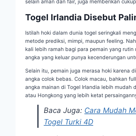
selain aman dan fair, juga memberikan cukup
Togel Irlandia Disebut Pal
Istilah hoki dalam dunia togel seringkali m
metode prediksi, mimpi, maupun feeling. Nah, 
kali lebih ramah bagi para pemain yang rutin
angka yang keluar punya kecenderungan untuk
Selain itu, pemain juga merasa hoki karena 
angka colok bebas. Colok macau, bahkan fu
angka mainan di Togel Irlandia lebih mudah 
atau Hongkong yang lebih ketat persaingann
Baca Juga:
Cara Mudah Me
Togel Turki 4D