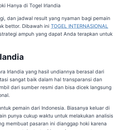
ggi, dan jadwal result yang nyaman bagi pemain
yak bettor. Dibawah ini
TOGEL INTERNASIONAL
strategi ampuh yang dapat Anda terapkan untuk
landia
ra Irlandia yang hasil undiannya berasal dari
putasi sangat baik dalam hal transparansi dan
ambil dari sumber resmi dan bisa dicek langsung
onal.
untuk pemain dari Indonesia. Biasanya keluar di
main punya cukup waktu untuk melakukan analisis
ng membuat pasaran ini dianggap hoki karena