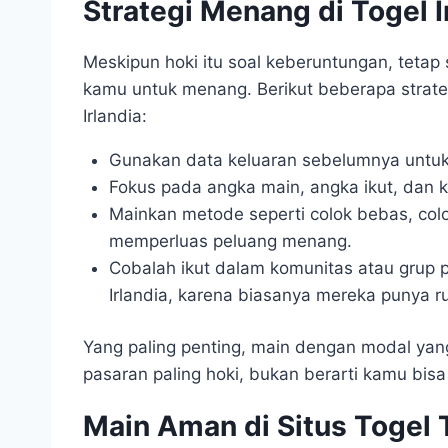
Strategi Menang di Togel I
Meskipun hoki itu soal keberuntungan, tetap
kamu untuk menang. Berikut beberapa strateg
Irlandia:
Gunakan data keluaran sebelumnya untu
Fokus pada angka main, angka ikut, dan k
Mainkan metode seperti colok bebas, col
memperluas peluang menang.
Cobalah ikut dalam komunitas atau grup 
Irlandia, karena biasanya mereka punya r
Yang paling penting, main dengan modal yang
pasaran paling hoki, bukan berarti kamu bisa
Main Aman di Situs Togel 