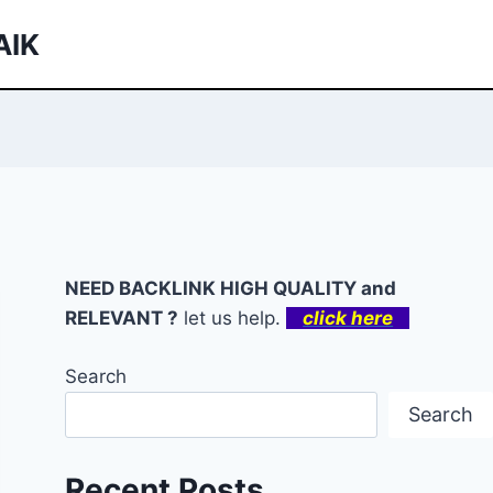
AIK
NEED BACKLINK HIGH QUALITY and
RELEVANT ?
let us help.
click here
Search
Search
Recent Posts