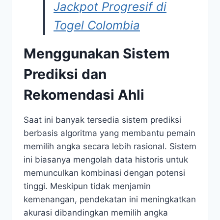
Jackpot Progresif di
Togel Colombia
Menggunakan Sistem
Prediksi dan
Rekomendasi Ahli
Saat ini banyak tersedia sistem prediksi
berbasis algoritma yang membantu pemain
memilih angka secara lebih rasional. Sistem
ini biasanya mengolah data historis untuk
memunculkan kombinasi dengan potensi
tinggi. Meskipun tidak menjamin
kemenangan, pendekatan ini meningkatkan
akurasi dibandingkan memilih angka