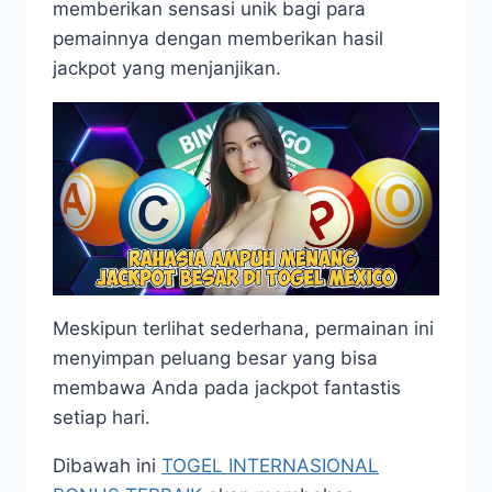
memberikan sensasi unik bagi para
pemainnya dengan memberikan hasil
jackpot yang menjanjikan.
Meskipun terlihat sederhana, permainan ini
menyimpan peluang besar yang bisa
membawa Anda pada jackpot fantastis
setiap hari.
Dibawah ini
TOGEL INTERNASIONAL