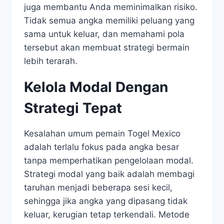
juga membantu Anda meminimalkan risiko.
Tidak semua angka memiliki peluang yang
sama untuk keluar, dan memahami pola
tersebut akan membuat strategi bermain
lebih terarah.
Kelola Modal Dengan
Strategi Tepat
Kesalahan umum pemain Togel Mexico
adalah terlalu fokus pada angka besar
tanpa memperhatikan pengelolaan modal.
Strategi modal yang baik adalah membagi
taruhan menjadi beberapa sesi kecil,
sehingga jika angka yang dipasang tidak
keluar, kerugian tetap terkendali. Metode