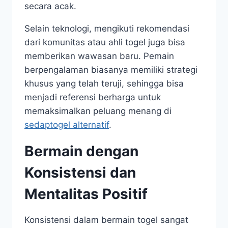
secara acak.
Selain teknologi, mengikuti rekomendasi
dari komunitas atau ahli togel juga bisa
memberikan wawasan baru. Pemain
berpengalaman biasanya memiliki strategi
khusus yang telah teruji, sehingga bisa
menjadi referensi berharga untuk
memaksimalkan peluang menang di
sedaptogel alternatif
.
Bermain dengan
Konsistensi dan
Mentalitas Positif
Konsistensi dalam bermain togel sangat