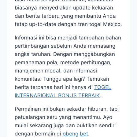
biasanya menyediakan update keluaran
dan berita terbaru yang membantu Anda
tetap up-to-date dengan tren togel Mexico.
Informasi ini bisa menjadi tambahan bahan
pertimbangan sebelum Anda memasang
angka taruhan. Dengan menggabungkan
pemahaman pola, metode perhitungan,
manajemen modal, dan informasi
komunitas. Tunggu apa lagi? Temukan
berita terpanas hari ini hanya di
TOGEL
INTERNASIONAL BONUS TERBAIK
.
Permainan ini bukan sekadar hiburan, tapi
petualangan seru yang menantimu. Ayo
mulai sekarang juga dan buktikan sendiri
dengan bermain di
obeng bet
.