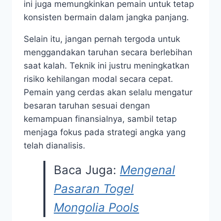
ini juga memungkinkan pemain untuk tetap
konsisten bermain dalam jangka panjang.
Selain itu, jangan pernah tergoda untuk
menggandakan taruhan secara berlebihan
saat kalah. Teknik ini justru meningkatkan
risiko kehilangan modal secara cepat.
Pemain yang cerdas akan selalu mengatur
besaran taruhan sesuai dengan
kemampuan finansialnya, sambil tetap
menjaga fokus pada strategi angka yang
telah dianalisis.
Baca Juga:
Mengenal
Pasaran Togel
Mongolia Pools