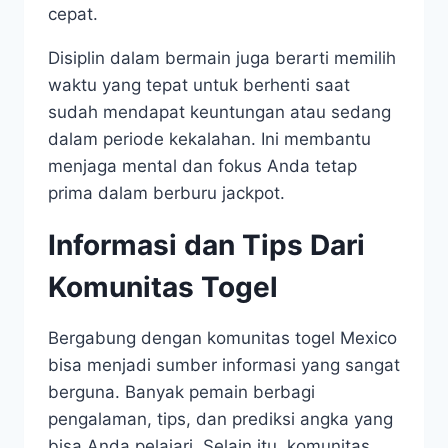
cepat.
Disiplin dalam bermain juga berarti memilih
waktu yang tepat untuk berhenti saat
sudah mendapat keuntungan atau sedang
dalam periode kekalahan. Ini membantu
menjaga mental dan fokus Anda tetap
prima dalam berburu jackpot.
Informasi dan Tips Dari
Komunitas Togel
Bergabung dengan komunitas togel Mexico
bisa menjadi sumber informasi yang sangat
berguna. Banyak pemain berbagi
pengalaman, tips, dan prediksi angka yang
bisa Anda pelajari. Selain itu, komunitas