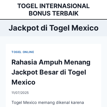
Skip
TOGEL INTERNASIONAL
to
BONUS TERBAIK
content
Jackpot di Togel Mexico
TOGEL ONLINE
Rahasia Ampuh Menang
Jackpot Besar di Togel
Mexico
11/07/2025
Togel Mexico memang dikenal karena