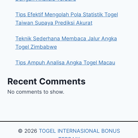
Tips Efektif Mengolah Pola Statistik Togel
Taiwan Supaya Prediksi Akurat
Teknik Sederhana Membaca Jalur Angka
Togel Zimbabwe
Tips Ampuh Analisa Angka Togel Macau
Recent Comments
No comments to show.
© 2026
TOGEL INTERNASIONAL BONUS