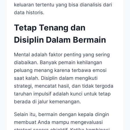
keluaran tertentu yang bisa dianalisis dari
data historis.
Tetap Tenang dan
Disiplin Dalam Bermain
Mental adalah faktor penting yang sering
diabaikan. Banyak pemain kehilangan
peluang menang karena terbawa emosi
saat kalah. Disiplin dalam mengikuti
strategi, mencatat hasil, dan tidak tergoda
taruhan impulsif adalah kunci untuk tetap
berada di jalur kemenangan.
Selain itu, bermain dengan kepala dingin
membuat Anda mampu mengevaluasi