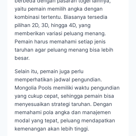
berbeda dengan pasaran togel lainnya,
yaitu pemain memilih angka dengan
kombinasi tertentu. Biasanya tersedia
pilihan 2D, 3D, hingga 4D, yang
memberikan variasi peluang menang.
Pemain harus memahami setiap jenis
taruhan agar peluang menang bisa lebih
besar.
Selain itu, pemain juga perlu
memperhatikan jadwal pengundian.
Mongolia Pools memiliki waktu pengundian
yang cukup cepat, sehingga pemain bisa
menyesuaikan strategi taruhan. Dengan
memahami pola angka dan manajemen
modal yang tepat, peluang mendapatkan
kemenangan akan lebih tinggi.