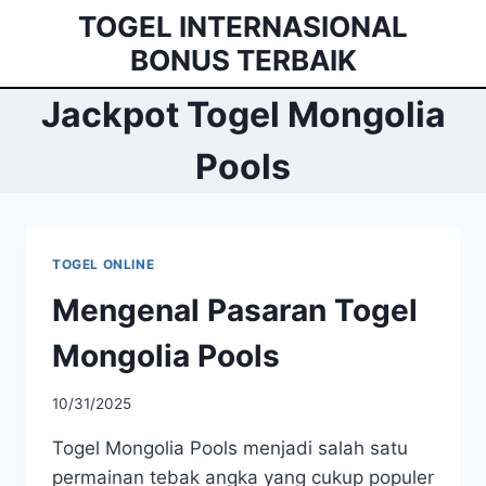
Skip
TOGEL INTERNASIONAL
to
BONUS TERBAIK
content
Jackpot Togel Mongolia
Pools
TOGEL ONLINE
Mengenal Pasaran Togel
Mongolia Pools
10/31/2025
Togel Mongolia Pools menjadi salah satu
permainan tebak angka yang cukup populer