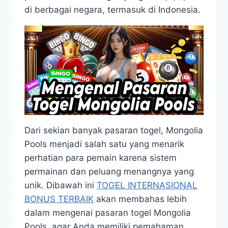
di berbagai negara, termasuk di Indonesia.
Dari sekian banyak pasaran togel, Mongolia
Pools menjadi salah satu yang menarik
perhatian para pemain karena sistem
permainan dan peluang menangnya yang
unik. Dibawah ini
TOGEL INTERNASIONAL
BONUS TERBAIK
akan membahas lebih
dalam mengenai pasaran togel Mongolia
Pools, agar Anda memiliki pemahaman