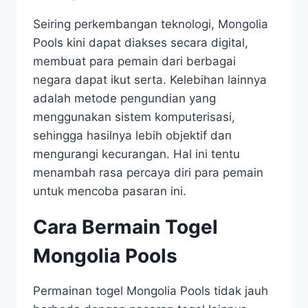
Seiring perkembangan teknologi, Mongolia
Pools kini dapat diakses secara digital,
membuat para pemain dari berbagai
negara dapat ikut serta. Kelebihan lainnya
adalah metode pengundian yang
menggunakan sistem komputerisasi,
sehingga hasilnya lebih objektif dan
mengurangi kecurangan. Hal ini tentu
menambah rasa percaya diri para pemain
untuk mencoba pasaran ini.
Cara Bermain Togel
Mongolia Pools
Permainan togel Mongolia Pools tidak jauh