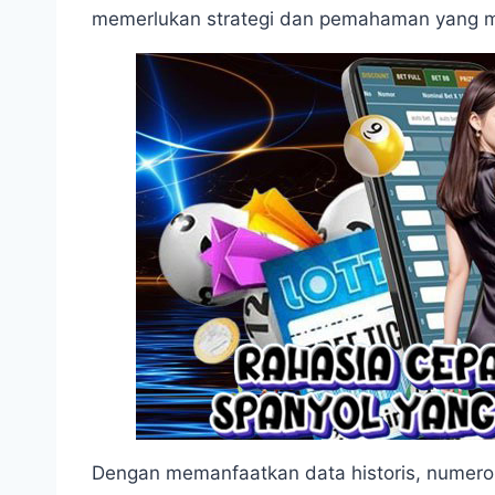
memerlukan strategi dan pemahaman yang 
Dengan memanfaatkan data historis, numero