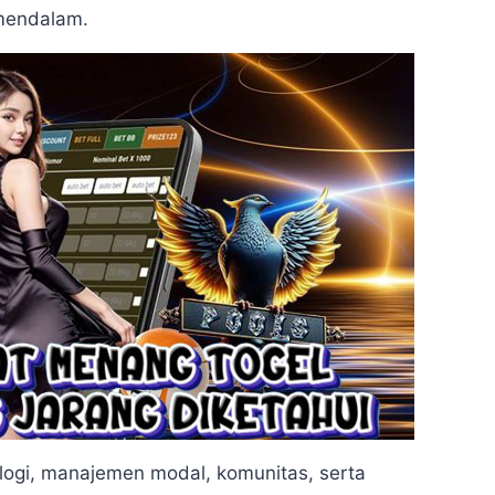
mendalam.
logi, manajemen modal, komunitas, serta