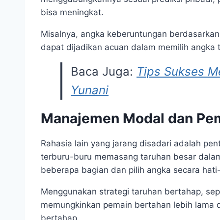
bisa meningkat.
Misalnya, angka keberuntungan berdasarkan 
dapat dijadikan acuan dalam memilih angka 
Baca Juga:
Tips Sukses M
Yunani
Manajemen Modal dan Pemi
Rahasia lain yang jarang disadari adalah p
terburu-buru memasang taruhan besar dalam
beberapa bagian dan pilih angka secara hati-
Menggunakan strategi taruhan bertahap, sepe
memungkinkan pemain bertahan lebih lama 
bertahap.