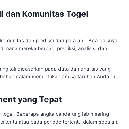
li dan Komunitas Togel
munitas dan prediksi dari para ahli. Ada baiknya
imana mereka berbagi prediksi, analisis, dan
ingkali didasarkan pada data dan analisis yang
ambahan dalam menentukan angka taruhan Anda di
ment yang Tepat
 togel. Beberapa angka cenderung lebih sering
 tertentu atau pada periode tertentu dalam sebulan.