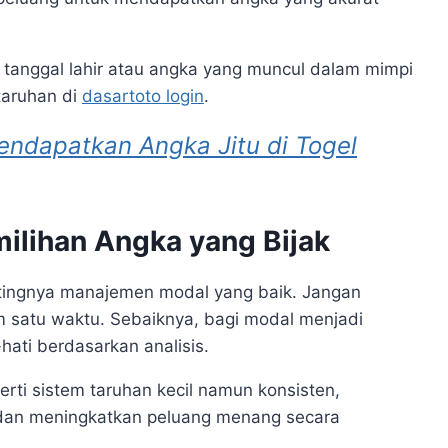
tanggal lahir atau angka yang muncul dalam mimpi
taruhan di
dasartoto login
.
endapatkan Angka Jitu di Togel
lihan Angka yang Bijak
entingnya manajemen modal yang baik. Jangan
 satu waktu. Sebaiknya, bagi modal menjadi
hati berdasarkan analisis.
rti sistem taruhan kecil namun konsisten,
dan meningkatkan peluang menang secara