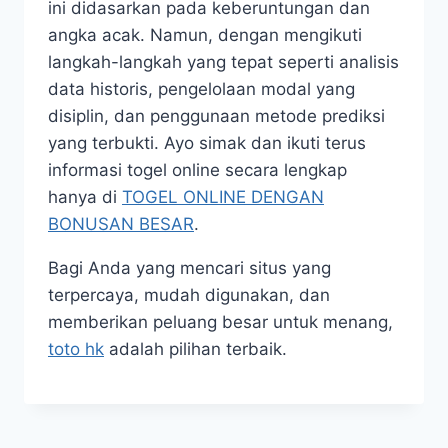
ini didasarkan pada keberuntungan dan
angka acak. Namun, dengan mengikuti
langkah-langkah yang tepat seperti analisis
data historis, pengelolaan modal yang
disiplin, dan penggunaan metode prediksi
yang terbukti. Ayo simak dan ikuti terus
informasi togel online secara lengkap
hanya di
TOGEL ONLINE DENGAN
BONUSAN BESAR
.
Bagi Anda yang mencari situs yang
terpercaya, mudah digunakan, dan
memberikan peluang besar untuk menang,
toto hk
adalah pilihan terbaik.