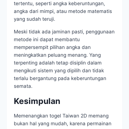
tertentu, seperti angka keberuntungan,
angka dari mimpi, atau metode matematis
yang sudah teruji.
Meski tidak ada jaminan pasti, penggunaan
metode ini dapat membantu
mempersempit pilihan angka dan
meningkatkan peluang menang. Yang
terpenting adalah tetap disiplin dalam
mengikuti sistem yang dipilih dan tidak
terlalu bergantung pada keberuntungan
semata.
Kesimpulan
Memenangkan togel Taiwan 2D memang
bukan hal yang mudah, karena permainan