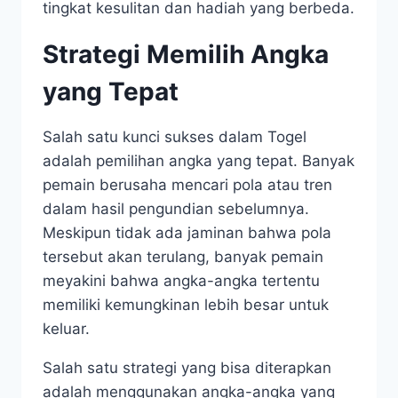
tingkat kesulitan dan hadiah yang berbeda.
Strategi Memilih Angka
yang Tepat
Salah satu kunci sukses dalam Togel
adalah pemilihan angka yang tepat. Banyak
pemain berusaha mencari pola atau tren
dalam hasil pengundian sebelumnya.
Meskipun tidak ada jaminan bahwa pola
tersebut akan terulang, banyak pemain
meyakini bahwa angka-angka tertentu
memiliki kemungkinan lebih besar untuk
keluar.
Salah satu strategi yang bisa diterapkan
adalah menggunakan angka-angka yang