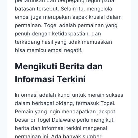
pertaruhkan dan berpegang teguh pada
batasan tersebut. Selain itu, mengelola
emosi juga merupakan aspek krusial dalam
permainan. Togel adalah permainan yang
penuh dengan ketidakpastian, dan
terkadang hasil yang tidak memuaskan
bisa memicu emosi negatif.
Mengikuti Berita dan
Informasi Terkini
Informasi adalah kunci untuk meraih sukses
dalam berbagai bidang, termasuk Togel.
Pemain yang ingin mendapatkan jackpot
besar di Togel Delaware perlu mengikuti
berita dan informasi terkini mengenai
permainan ini. Ada banyak sumber