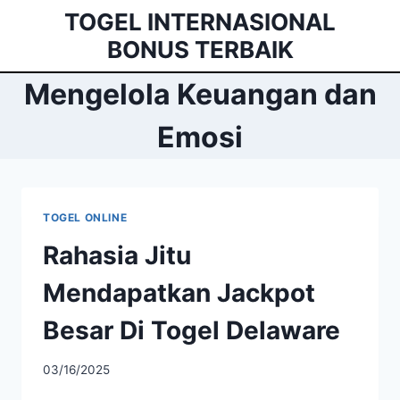
Skip
TOGEL INTERNASIONAL
to
BONUS TERBAIK
content
Mengelola Keuangan dan
Emosi
TOGEL ONLINE
Rahasia Jitu
Mendapatkan Jackpot
Besar Di Togel Delaware
03/16/2025