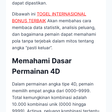
dapat dipastikan.
Dibawah ini
TOGEL INTERNASIONAL
BONUS TERBAIK
Akan membahas cara
membaca data statistik, analisis peluang,
dan bagaimana pemain dapat memahami
pola tanpa terjebak dalam mitos tentang
angka “pasti keluar”.
Memahami Dasar
Permainan 4D
Dalam permainan angka tipe 4D, pemain
memilih empat angka dari 0000–9999.
Total kemungkinan kombinasi adalah
10.000 kombinasi unik (0000 hingga
9999). Artinya, peluang kombinasi tertentu