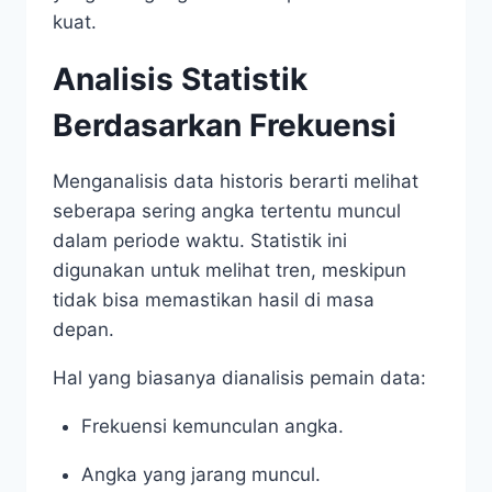
kuat.
Analisis Statistik
Berdasarkan Frekuensi
Menganalisis data historis berarti melihat
seberapa sering angka tertentu muncul
dalam periode waktu. Statistik ini
digunakan untuk melihat tren, meskipun
tidak bisa memastikan hasil di masa
depan.
Hal yang biasanya dianalisis pemain data:
Frekuensi kemunculan angka.
Angka yang jarang muncul.