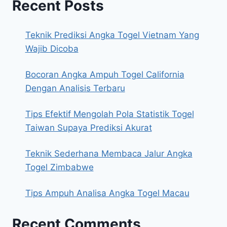
Recent Posts
Teknik Prediksi Angka Togel Vietnam Yang
Wajib Dicoba
Bocoran Angka Ampuh Togel California
Dengan Analisis Terbaru
Tips Efektif Mengolah Pola Statistik Togel
Taiwan Supaya Prediksi Akurat
Teknik Sederhana Membaca Jalur Angka
Togel Zimbabwe
Tips Ampuh Analisa Angka Togel Macau
Recent Comments