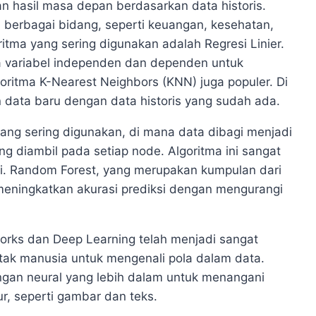
n hasil masa depan berdasarkan data historis.
m berbagai bidang, seperti keuangan, kesehatan,
itma yang sering digunakan adalah Regresi Linier.
variabel independen dan dependen untuk
goritma K-Nearest Neighbors (KNN) juga populer. Di
 data baru dengan data historis yang sudah ada.
yang sering digunakan, di mana data dibagi menjadi
 diambil pada setiap node. Algoritma ini sangat
esi. Random Forest, yang merupakan kumpulan dari
 meningkatkan akurasi prediksi dengan mengurangi
orks dan Deep Learning telah menjadi sangat
otak manusia untuk mengenali pola dalam data.
gan neural yang lebih dalam untuk menangani
ur, seperti gambar dan teks.