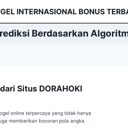
GEL INTERNASIONAL BONUS TERB
rediksi Berdasarkan Algorit
 dari Situs DORAHOKI
ogel online terpercaya yang tidak hanya
juga memberikan bocoran pola angka.