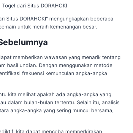
 dari Situs DORAHOKI” mengungkapkan beberapa
h pemain untuk meraih kemenangan besar.
 Sebelumnya
 dapat memberikan wawasan yang menarik tentang
lam hasil undian. Dengan menggunakan metode
identifikasi frekuensi kemunculan angka-angka
ntu kita melihat apakah ada angka-angka yang
au dalam bulan-bulan tertentu. Selain itu, analisis
tara angka-angka yang sering muncul bersama,
diktif, kita dapat mencoba memperkirakan