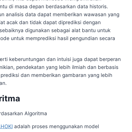
tu di masa depan berdasarkan data historis.
un analisis data dapat memberikan wawasan yang
fat acak dan tidak dapat diprediksi dengan
ni sebaiknya digunakan sebagai alat bantu untuk
ode untuk memprediksi hasil pengundian secara
erti keberuntungan dan intuisi juga dapat berperan
ikian, pendekatan yang lebih ilmiah dan berbasis
prediksi dan memberikan gambaran yang lebih
an.
ritma
HOKI
adalah proses menggunakan model