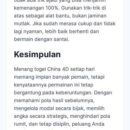
kemenangan 100%. Gunakan trik-trik di
atas sebagai alat bantu, bukan jaminan
mutlak. Jika sudah merasa cukup dan tidak
lagi nyaman, lebih baik berhenti dan
bermain dengan santai.
Kesimpulan
Menang togel China 4D setiap hari
memang impian banyak pemain, tetapi
kenyataannya permainan ini tetap
bergantung pada keberuntungan. Dengan
memahami pola hasil sebelumnya,
mengelola modal secara bijak, memilih
angka secara strategis, menghindari pola
rumit, dan tetap disiplin, peluang Anda