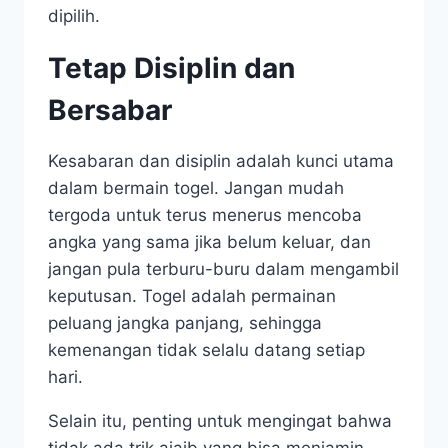
dipilih.
Tetap Disiplin dan
Bersabar
Kesabaran dan disiplin adalah kunci utama
dalam bermain togel. Jangan mudah
tergoda untuk terus menerus mencoba
angka yang sama jika belum keluar, dan
jangan pula terburu-buru dalam mengambil
keputusan. Togel adalah permainan
peluang jangka panjang, sehingga
kemenangan tidak selalu datang setiap
hari.
Selain itu, penting untuk mengingat bahwa
tidak ada trik ajaib yang bisa menjamin