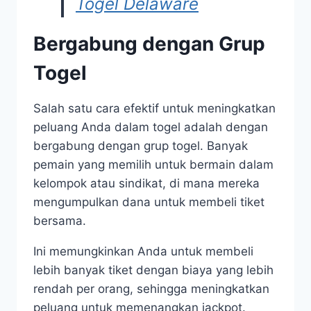
Togel Delaware
Bergabung dengan Grup
Togel
Salah satu cara efektif untuk meningkatkan
peluang Anda dalam togel adalah dengan
bergabung dengan grup togel. Banyak
pemain yang memilih untuk bermain dalam
kelompok atau sindikat, di mana mereka
mengumpulkan dana untuk membeli tiket
bersama.
Ini memungkinkan Anda untuk membeli
lebih banyak tiket dengan biaya yang lebih
rendah per orang, sehingga meningkatkan
peluang untuk memenangkan jackpot.