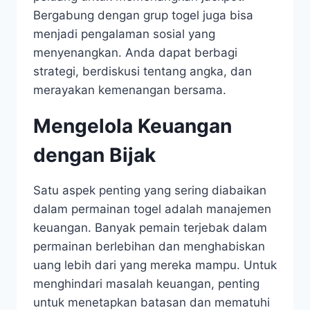
Bergabung dengan grup togel juga bisa
menjadi pengalaman sosial yang
menyenangkan. Anda dapat berbagi
strategi, berdiskusi tentang angka, dan
merayakan kemenangan bersama.
Mengelola Keuangan
dengan Bijak
Satu aspek penting yang sering diabaikan
dalam permainan togel adalah manajemen
keuangan. Banyak pemain terjebak dalam
permainan berlebihan dan menghabiskan
uang lebih dari yang mereka mampu. Untuk
menghindari masalah keuangan, penting
untuk menetapkan batasan dan mematuhi