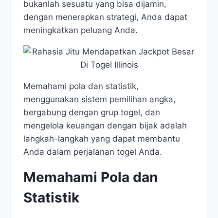
bukanlah sesuatu yang bisa dijamin,
dengan menerapkan strategi, Anda dapat
meningkatkan peluang Anda.
Memahami pola dan statistik,
menggunakan sistem pemilihan angka,
bergabung dengan grup togel, dan
mengelola keuangan dengan bijak adalah
langkah-langkah yang dapat membantu
Anda dalam perjalanan togel Anda.
Memahami Pola dan
Statistik