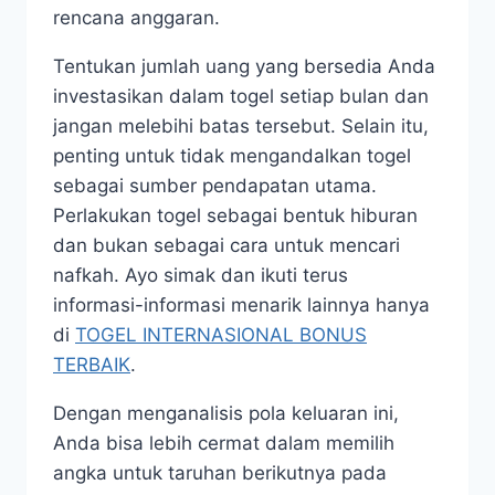
rencana anggaran.
Tentukan jumlah uang yang bersedia Anda
investasikan dalam togel setiap bulan dan
jangan melebihi batas tersebut. Selain itu,
penting untuk tidak mengandalkan togel
sebagai sumber pendapatan utama.
Perlakukan togel sebagai bentuk hiburan
dan bukan sebagai cara untuk mencari
nafkah. Ayo simak dan ikuti terus
informasi-informasi menarik lainnya hanya
di
TOGEL INTERNASIONAL BONUS
TERBAIK
.
Dengan menganalisis pola keluaran ini,
Anda bisa lebih cermat dalam memilih
angka untuk taruhan berikutnya pada