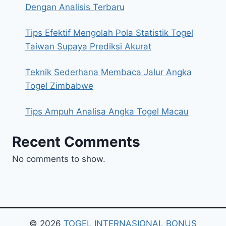
Dengan Analisis Terbaru
Tips Efektif Mengolah Pola Statistik Togel
Taiwan Supaya Prediksi Akurat
Teknik Sederhana Membaca Jalur Angka
Togel Zimbabwe
Tips Ampuh Analisa Angka Togel Macau
Recent Comments
No comments to show.
© 2026
TOGEL INTERNASIONAL BONUS