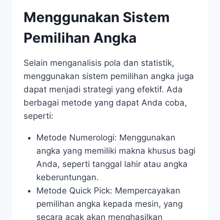
Menggunakan Sistem
Pemilihan Angka
Selain menganalisis pola dan statistik,
menggunakan sistem pemilihan angka juga
dapat menjadi strategi yang efektif. Ada
berbagai metode yang dapat Anda coba,
seperti:
Metode Numerologi: Menggunakan
angka yang memiliki makna khusus bagi
Anda, seperti tanggal lahir atau angka
keberuntungan.
Metode Quick Pick: Mempercayakan
pemilihan angka kepada mesin, yang
secara acak akan menghasilkan