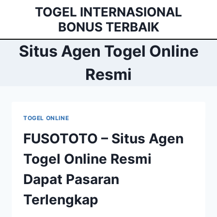
Skip
TOGEL INTERNASIONAL
to
BONUS TERBAIK
content
Situs Agen Togel Online
Resmi
TOGEL ONLINE
FUSOTOTO – Situs Agen
Togel Online Resmi
Dapat Pasaran
Terlengkap