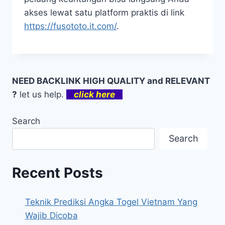
akses lewat satu platform praktis di link
https://fusototo.it.com/
.
NEED BACKLINK HIGH QUALITY and RELEVANT
?
let us help.
click here
Search
Search
Recent Posts
Teknik Prediksi Angka Togel Vietnam Yang
Wajib Dicoba