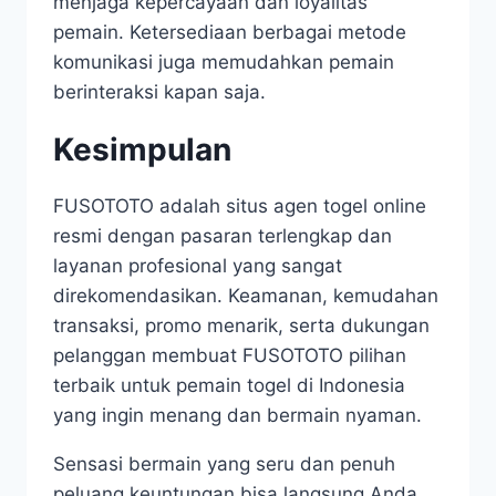
menjaga kepercayaan dan loyalitas
pemain. Ketersediaan berbagai metode
komunikasi juga memudahkan pemain
berinteraksi kapan saja.
Kesimpulan
FUSOTOTO adalah situs agen togel online
resmi dengan pasaran terlengkap dan
layanan profesional yang sangat
direkomendasikan. Keamanan, kemudahan
transaksi, promo menarik, serta dukungan
pelanggan membuat FUSOTOTO pilihan
terbaik untuk pemain togel di Indonesia
yang ingin menang dan bermain nyaman.
Sensasi bermain yang seru dan penuh
peluang keuntungan bisa langsung Anda