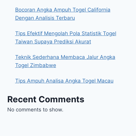
Bocoran Angka Ampuh Togel California
Dengan Analisis Terbaru
Tips Efektif Mengolah Pola Statistik Togel
Taiwan Supaya Prediksi Akurat
Teknik Sederhana Membaca Jalur Angka
Togel Zimbabwe
Tips Ampuh Analisa Angka Togel Macau
Recent Comments
No comments to show.