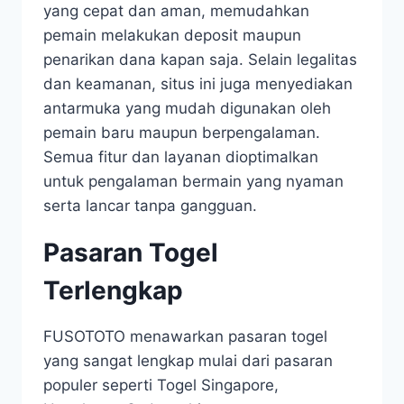
yang cepat dan aman, memudahkan
pemain melakukan deposit maupun
penarikan dana kapan saja. Selain legalitas
dan keamanan, situs ini juga menyediakan
antarmuka yang mudah digunakan oleh
pemain baru maupun berpengalaman.
Semua fitur dan layanan dioptimalkan
untuk pengalaman bermain yang nyaman
serta lancar tanpa gangguan.
Pasaran Togel
Terlengkap
FUSOTOTO menawarkan pasaran togel
yang sangat lengkap mulai dari pasaran
populer seperti Togel Singapore,