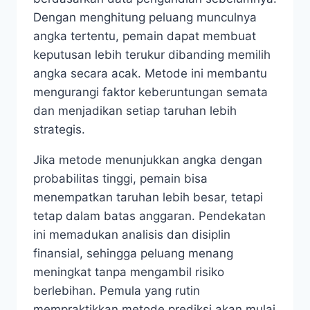
Dengan menghitung peluang munculnya
angka tertentu, pemain dapat membuat
keputusan lebih terukur dibanding memilih
angka secara acak. Metode ini membantu
mengurangi faktor keberuntungan semata
dan menjadikan setiap taruhan lebih
strategis.
Jika metode menunjukkan angka dengan
probabilitas tinggi, pemain bisa
menempatkan taruhan lebih besar, tetapi
tetap dalam batas anggaran. Pendekatan
ini memadukan analisis dan disiplin
finansial, sehingga peluang menang
meningkat tanpa mengambil risiko
berlebihan. Pemula yang rutin
mempraktikkan metode prediksi akan mulai