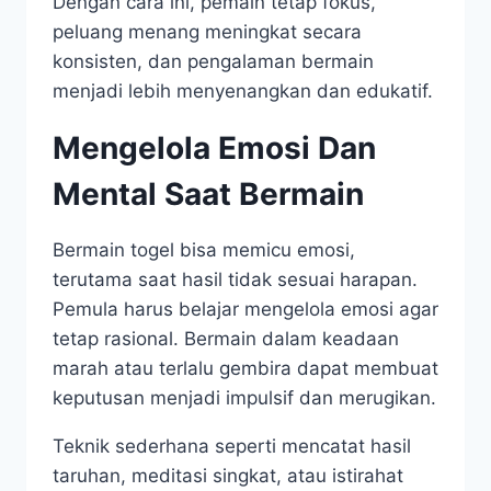
Dengan cara ini, pemain tetap fokus,
peluang menang meningkat secara
konsisten, dan pengalaman bermain
menjadi lebih menyenangkan dan edukatif.
Mengelola Emosi Dan
Mental Saat Bermain
Bermain togel bisa memicu emosi,
terutama saat hasil tidak sesuai harapan.
Pemula harus belajar mengelola emosi agar
tetap rasional. Bermain dalam keadaan
marah atau terlalu gembira dapat membuat
keputusan menjadi impulsif dan merugikan.
Teknik sederhana seperti mencatat hasil
taruhan, meditasi singkat, atau istirahat