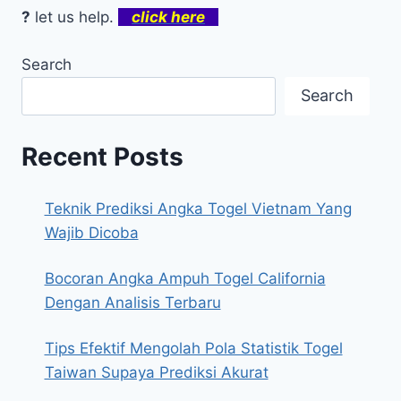
?
let us help.
click here
Search
Search
Recent Posts
Teknik Prediksi Angka Togel Vietnam Yang
Wajib Dicoba
Bocoran Angka Ampuh Togel California
Dengan Analisis Terbaru
Tips Efektif Mengolah Pola Statistik Togel
Taiwan Supaya Prediksi Akurat