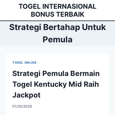
Skip
TOGEL INTERNASIONAL
to
BONUS TERBAIK
content
Strategi Bertahap Untuk
Pemula
TOGEL ONLINE
Strategi Pemula Bermain
Togel Kentucky Mid Raih
Jackpot
01/30/2026