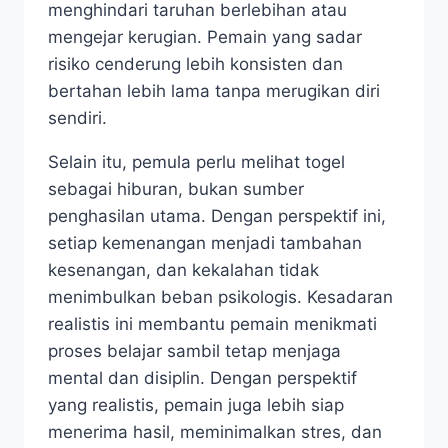
menghindari taruhan berlebihan atau
mengejar kerugian. Pemain yang sadar
risiko cenderung lebih konsisten dan
bertahan lebih lama tanpa merugikan diri
sendiri.
Selain itu, pemula perlu melihat togel
sebagai hiburan, bukan sumber
penghasilan utama. Dengan perspektif ini,
setiap kemenangan menjadi tambahan
kesenangan, dan kekalahan tidak
menimbulkan beban psikologis. Kesadaran
realistis ini membantu pemain menikmati
proses belajar sambil tetap menjaga
mental dan disiplin. Dengan perspektif
yang realistis, pemain juga lebih siap
menerima hasil, meminimalkan stres, dan