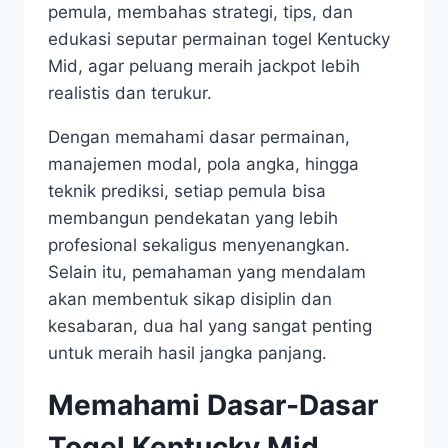
pemula, membahas strategi, tips, dan
edukasi seputar permainan togel Kentucky
Mid, agar peluang meraih jackpot lebih
realistis dan terukur.
Dengan memahami dasar permainan,
manajemen modal, pola angka, hingga
teknik prediksi, setiap pemula bisa
membangun pendekatan yang lebih
profesional sekaligus menyenangkan.
Selain itu, pemahaman yang mendalam
akan membentuk sikap disiplin dan
kesabaran, dua hal yang sangat penting
untuk meraih hasil jangka panjang.
Memahami Dasar-Dasar
Togel Kentucky Mid