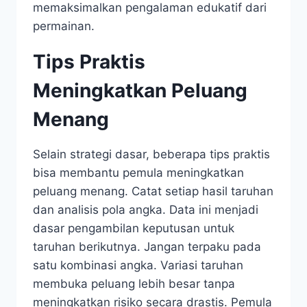
memaksimalkan pengalaman edukatif dari
permainan.
Tips Praktis
Meningkatkan Peluang
Menang
Selain strategi dasar, beberapa tips praktis
bisa membantu pemula meningkatkan
peluang menang. Catat setiap hasil taruhan
dan analisis pola angka. Data ini menjadi
dasar pengambilan keputusan untuk
taruhan berikutnya. Jangan terpaku pada
satu kombinasi angka. Variasi taruhan
membuka peluang lebih besar tanpa
meningkatkan risiko secara drastis. Pemula