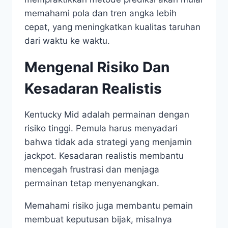
memahami pola dan tren angka lebih
cepat, yang meningkatkan kualitas taruhan
dari waktu ke waktu.
Mengenal Risiko Dan
Kesadaran Realistis
Kentucky Mid adalah permainan dengan
risiko tinggi. Pemula harus menyadari
bahwa tidak ada strategi yang menjamin
jackpot. Kesadaran realistis membantu
mencegah frustrasi dan menjaga
permainan tetap menyenangkan.
Memahami risiko juga membantu pemain
membuat keputusan bijak, misalnya