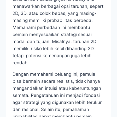
menawarkan berbagai opsi taruhan, seperti
2D, 3D, atau colok bebas, yang masing-
masing memiliki probabilitas berbeda.
Memahami perbedaan ini membantu
pemain menyesuaikan strategi sesuai
modal dan tujuan. Misalnya, taruhan 2D
memiliki risiko lebih kecil dibanding 3D,
tetapi potensi kemenangan juga lebih
rendah.
Dengan memahami peluang ini, pemula
bisa bermain secara realistis, tidak hanya
mengandalkan intuisi atau keberuntungan
semata. Pengetahuan ini menjadi fondasi
agar strategi yang digunakan lebih terukur
dan rasional. Selain itu, pemahaman
probabilitas dapat membantu pemain