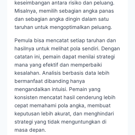
keseimbangan antara risiko dan peluang.
Misalnya, memilih sebagian angka panas
dan sebagian angka dingin dalam satu
taruhan untuk mengoptimalkan peluang.
Pemula bisa mencatat setiap taruhan dan
hasilnya untuk melihat pola sendiri. Dengan
catatan ini, pemain dapat menilai strategi
mana yang efektif dan memperbaiki
kesalahan. Analisis berbasis data lebih
bermanfaat dibanding hanya
mengandalkan intuisi. Pemain yang
konsisten mencatat hasil cenderung lebih
cepat memahami pola angka, membuat
keputusan lebih akurat, dan menghindari
strategi yang tidak menguntungkan di
masa depan.