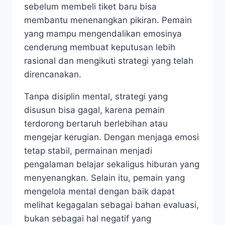
sebelum membeli tiket baru bisa
membantu menenangkan pikiran. Pemain
yang mampu mengendalikan emosinya
cenderung membuat keputusan lebih
rasional dan mengikuti strategi yang telah
direncanakan.
Tanpa disiplin mental, strategi yang
disusun bisa gagal, karena pemain
terdorong bertaruh berlebihan atau
mengejar kerugian. Dengan menjaga emosi
tetap stabil, permainan menjadi
pengalaman belajar sekaligus hiburan yang
menyenangkan. Selain itu, pemain yang
mengelola mental dengan baik dapat
melihat kegagalan sebagai bahan evaluasi,
bukan sebagai hal negatif yang