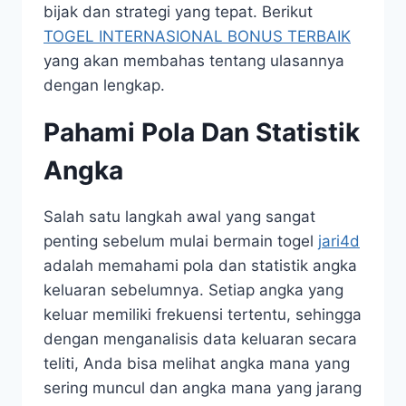
bijak dan strategi yang tepat. Berikut
TOGEL INTERNASIONAL BONUS TERBAIK
yang akan membahas tentang ulasannya
dengan lengkap.
Pahami Pola Dan Statistik
Angka
Salah satu langkah awal yang sangat
penting sebelum mulai bermain togel
jari4d
adalah memahami pola dan statistik angka
keluaran sebelumnya. Setiap angka yang
keluar memiliki frekuensi tertentu, sehingga
dengan menganalisis data keluaran secara
teliti, Anda bisa melihat angka mana yang
sering muncul dan angka mana yang jarang