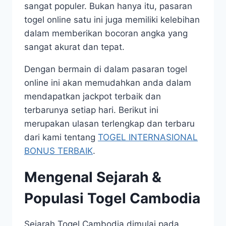
sangat populer. Bukan hanya itu, pasaran
togel online satu ini juga memiliki kelebihan
dalam memberikan bocoran angka yang
sangat akurat dan tepat.
Dengan bermain di dalam pasaran togel
online ini akan memudahkan anda dalam
mendapatkan jackpot terbaik dan
terbarunya setiap hari. Berikut ini
merupakan ulasan terlengkap dan terbaru
dari kami tentang
TOGEL INTERNASIONAL
BONUS TERBAIK
.
Mengenal Sejarah &
Populasi Togel Cambodia
Sejarah Togel Cambodia dimulai pada