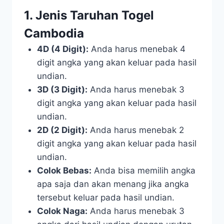
1. Jenis Taruhan Togel
Cambodia
4D (4 Digit):
Anda harus menebak 4
digit angka yang akan keluar pada hasil
undian.
3D (3 Digit):
Anda harus menebak 3
digit angka yang akan keluar pada hasil
undian.
2D (2 Digit):
Anda harus menebak 2
digit angka yang akan keluar pada hasil
undian.
Colok Bebas:
Anda bisa memilih angka
apa saja dan akan menang jika angka
tersebut keluar pada hasil undian.
Colok Naga:
Anda harus menebak 3