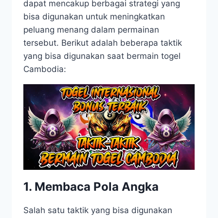
dapat mencakup berbagai strategi yang
bisa digunakan untuk meningkatkan
peluang menang dalam permainan
tersebut. Berikut adalah beberapa taktik
yang bisa digunakan saat bermain togel
Cambodia:
1. Membaca Pola Angka
Salah satu taktik yang bisa digunakan