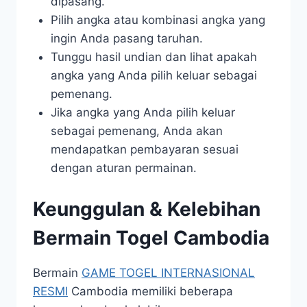
dipasang.
Pilih angka atau kombinasi angka yang
ingin Anda pasang taruhan.
Tunggu hasil undian dan lihat apakah
angka yang Anda pilih keluar sebagai
pemenang.
Jika angka yang Anda pilih keluar
sebagai pemenang, Anda akan
mendapatkan pembayaran sesuai
dengan aturan permainan.
Keunggulan & Kelebihan
Bermain Togel Cambodia
Bermain
GAME TOGEL INTERNASIONAL
RESMI
Cambodia memiliki beberapa