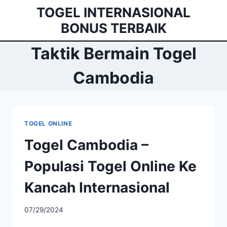
Skip
TOGEL INTERNASIONAL
to
BONUS TERBAIK
content
Taktik Bermain Togel
Cambodia
TOGEL ONLINE
Togel Cambodia –
Populasi Togel Online Ke
Kancah Internasional
07/29/2024