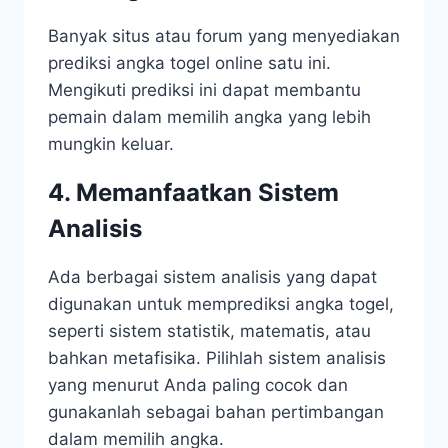
Banyak situs atau forum yang menyediakan
prediksi angka togel online satu ini.
Mengikuti prediksi ini dapat membantu
pemain dalam memilih angka yang lebih
mungkin keluar.
4. Memanfaatkan Sistem
Analisis
Ada berbagai sistem analisis yang dapat
digunakan untuk memprediksi angka togel,
seperti sistem statistik, matematis, atau
bahkan metafisika. Pilihlah sistem analisis
yang menurut Anda paling cocok dan
gunakanlah sebagai bahan pertimbangan
dalam memilih angka.