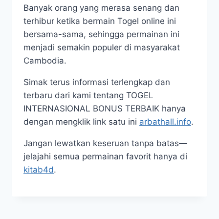
Banyak orang yang merasa senang dan
terhibur ketika bermain Togel online ini
bersama-sama, sehingga permainan ini
menjadi semakin populer di masyarakat
Cambodia.
Simak terus informasi terlengkap dan
terbaru dari kami tentang TOGEL
INTERNASIONAL BONUS TERBAIK hanya
dengan mengklik link satu ini
arbathall.info
.
Jangan lewatkan keseruan tanpa batas—
jelajahi semua permainan favorit hanya di
kitab4d
.