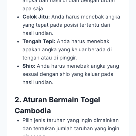
angka dari hasil undian dengan urutan
apa saja.
Colok Jitu:
Anda harus menebak angka
yang tepat pada posisi tertentu dari
hasil undian.
Tengah Tepi:
Anda harus menebak
apakah angka yang keluar berada di
tengah atau di pinggir.
Shio:
Anda harus menebak angka yang
sesuai dengan shio yang keluar pada
hasil undian.
2. Aturan Bermain Togel
Cambodia
Pilih jenis taruhan yang ingin dimainkan
dan tentukan jumlah taruhan yang ingin