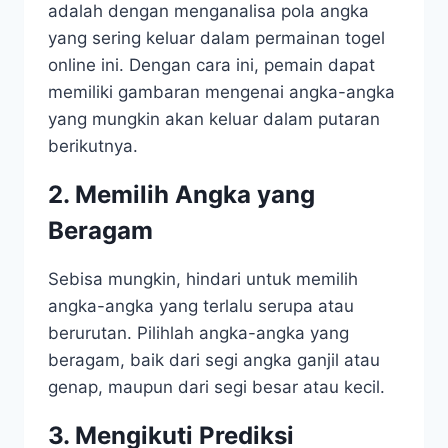
adalah dengan menganalisa pola angka
yang sering keluar dalam permainan togel
online ini. Dengan cara ini, pemain dapat
memiliki gambaran mengenai angka-angka
yang mungkin akan keluar dalam putaran
berikutnya.
2. Memilih Angka yang
Beragam
Sebisa mungkin, hindari untuk memilih
angka-angka yang terlalu serupa atau
berurutan. Pilihlah angka-angka yang
beragam, baik dari segi angka ganjil atau
genap, maupun dari segi besar atau kecil.
3. Mengikuti Prediksi