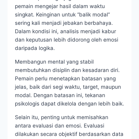
pemain mengejar hasil dalam waktu
singkat. Keinginan untuk “balik modal”
sering kali menjadi jebakan berbahaya.
Dalam kondisi ini, analisis menjadi kabur
dan keputusan lebih didorong oleh emosi
daripada logika.
Membangun mental yang stabil
membutuhkan disiplin dan kesadaran diri.
Pemain perlu menetapkan batasan yang
jelas, baik dari segi waktu, target, maupun
modal. Dengan batasan ini, tekanan
psikologis dapat dikelola dengan lebih baik.
Selain itu, penting untuk memisahkan
antara evaluasi dan emosi. Evaluasi
dilakukan secara objektif berdasarkan data