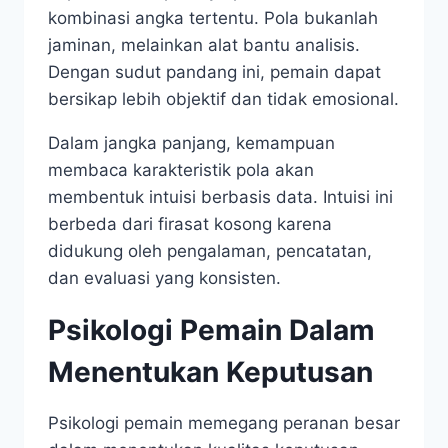
kombinasi angka tertentu. Pola bukanlah
jaminan, melainkan alat bantu analisis.
Dengan sudut pandang ini, pemain dapat
bersikap lebih objektif dan tidak emosional.
Dalam jangka panjang, kemampuan
membaca karakteristik pola akan
membentuk intuisi berbasis data. Intuisi ini
berbeda dari firasat kosong karena
didukung oleh pengalaman, pencatatan,
dan evaluasi yang konsisten.
Psikologi Pemain Dalam
Menentukan Keputusan
Psikologi pemain memegang peranan besar