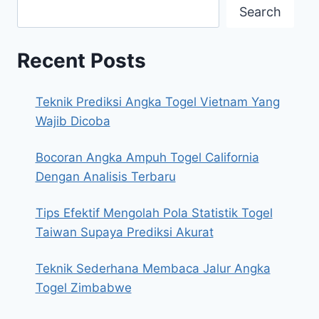
Search
Recent Posts
Teknik Prediksi Angka Togel Vietnam Yang
Wajib Dicoba
Bocoran Angka Ampuh Togel California
Dengan Analisis Terbaru
Tips Efektif Mengolah Pola Statistik Togel
Taiwan Supaya Prediksi Akurat
Teknik Sederhana Membaca Jalur Angka
Togel Zimbabwe