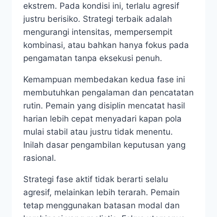
ekstrem. Pada kondisi ini, terlalu agresif
justru berisiko. Strategi terbaik adalah
mengurangi intensitas, mempersempit
kombinasi, atau bahkan hanya fokus pada
pengamatan tanpa eksekusi penuh.
Kemampuan membedakan kedua fase ini
membutuhkan pengalaman dan pencatatan
rutin. Pemain yang disiplin mencatat hasil
harian lebih cepat menyadari kapan pola
mulai stabil atau justru tidak menentu.
Inilah dasar pengambilan keputusan yang
rasional.
Strategi fase aktif tidak berarti selalu
agresif, melainkan lebih terarah. Pemain
tetap menggunakan batasan modal dan