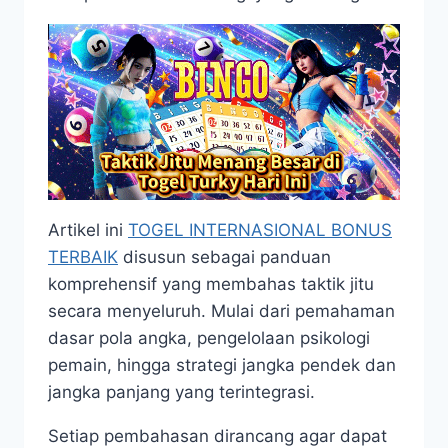
Artikel ini
TOGEL INTERNASIONAL BONUS
TERBAIK
disusun sebagai panduan
komprehensif yang membahas taktik jitu
secara menyeluruh. Mulai dari pemahaman
dasar pola angka, pengelolaan psikologi
pemain, hingga strategi jangka pendek dan
jangka panjang yang terintegrasi.
Setiap pembahasan dirancang agar dapat