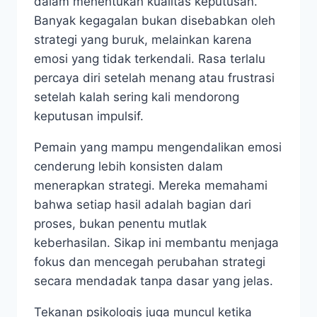
dalam menentukan kualitas keputusan.
Banyak kegagalan bukan disebabkan oleh
strategi yang buruk, melainkan karena
emosi yang tidak terkendali. Rasa terlalu
percaya diri setelah menang atau frustrasi
setelah kalah sering kali mendorong
keputusan impulsif.
Pemain yang mampu mengendalikan emosi
cenderung lebih konsisten dalam
menerapkan strategi. Mereka memahami
bahwa setiap hasil adalah bagian dari
proses, bukan penentu mutlak
keberhasilan. Sikap ini membantu menjaga
fokus dan mencegah perubahan strategi
secara mendadak tanpa dasar yang jelas.
Tekanan psikologis juga muncul ketika