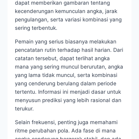
dapat memberikan gambaran tentang
kecenderungan kemunculan angka, jarak
pengulangan, serta variasi kombinasi yang
sering terbentuk.
Pemain yang serius biasanya melakukan
pencatatan rutin terhadap hasil harian. Dari
catatan tersebut, dapat terlihat angka
mana yang sering muncul berurutan, angka
yang lama tidak muncul, serta kombinasi
yang cenderung berulang dalam periode
tertentu. Informasi ini menjadi dasar untuk
menyusun prediksi yang lebih rasional dan
terukur.
Selain frekuensi, penting juga memahami
ritme perubahan pola. Ada fase di mana