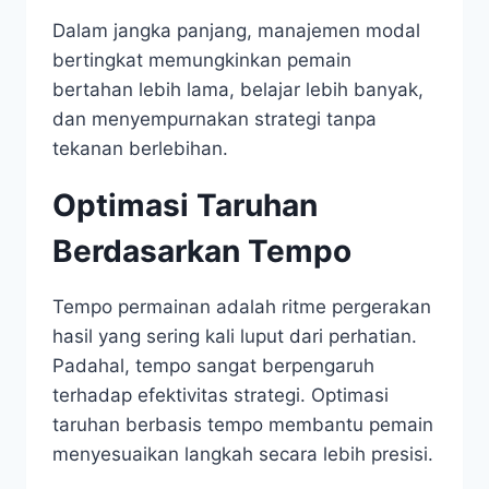
Dalam jangka panjang, manajemen modal
bertingkat memungkinkan pemain
bertahan lebih lama, belajar lebih banyak,
dan menyempurnakan strategi tanpa
tekanan berlebihan.
Optimasi Taruhan
Berdasarkan Tempo
Tempo permainan adalah ritme pergerakan
hasil yang sering kali luput dari perhatian.
Padahal, tempo sangat berpengaruh
terhadap efektivitas strategi. Optimasi
taruhan berbasis tempo membantu pemain
menyesuaikan langkah secara lebih presisi.