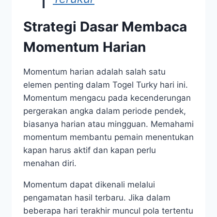
Strategi Dasar Membaca
Momentum Harian
Momentum harian adalah salah satu
elemen penting dalam Togel Turky hari ini.
Momentum mengacu pada kecenderungan
pergerakan angka dalam periode pendek,
biasanya harian atau mingguan. Memahami
momentum membantu pemain menentukan
kapan harus aktif dan kapan perlu
menahan diri.
Momentum dapat dikenali melalui
pengamatan hasil terbaru. Jika dalam
beberapa hari terakhir muncul pola tertentu