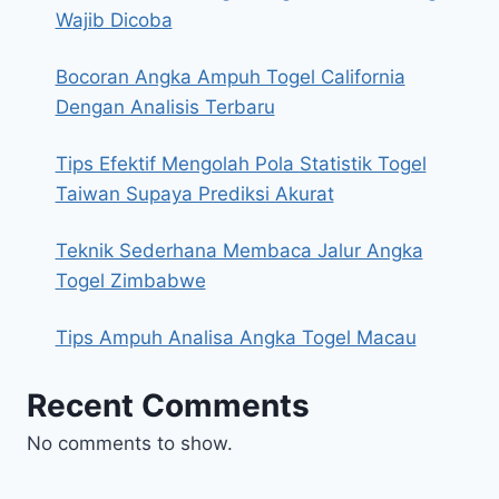
Wajib Dicoba
Bocoran Angka Ampuh Togel California
Dengan Analisis Terbaru
Tips Efektif Mengolah Pola Statistik Togel
Taiwan Supaya Prediksi Akurat
Teknik Sederhana Membaca Jalur Angka
Togel Zimbabwe
Tips Ampuh Analisa Angka Togel Macau
Recent Comments
No comments to show.