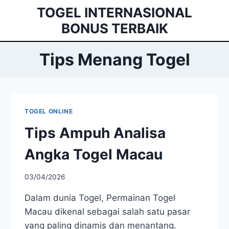
Skip
TOGEL INTERNASIONAL
to
BONUS TERBAIK
content
Tips Menang Togel
TOGEL ONLINE
Tips Ampuh Analisa
Angka Togel Macau
03/04/2026
Dalam dunia Togel, Permainan Togel
Macau dikenal sebagai salah satu pasar
yang paling dinamis dan menantang.