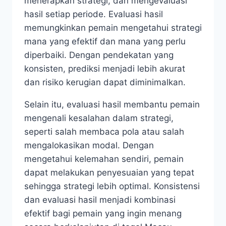
menerapkan strategi, dan mengevaluasi
hasil setiap periode. Evaluasi hasil
memungkinkan pemain mengetahui strategi
mana yang efektif dan mana yang perlu
diperbaiki. Dengan pendekatan yang
konsisten, prediksi menjadi lebih akurat
dan risiko kerugian dapat diminimalkan.
Selain itu, evaluasi hasil membantu pemain
mengenali kesalahan dalam strategi,
seperti salah membaca pola atau salah
mengalokasikan modal. Dengan
mengetahui kelemahan sendiri, pemain
dapat melakukan penyesuaian yang tepat
sehingga strategi lebih optimal. Konsistensi
dan evaluasi hasil menjadi kombinasi
efektif bagi pemain yang ingin menang