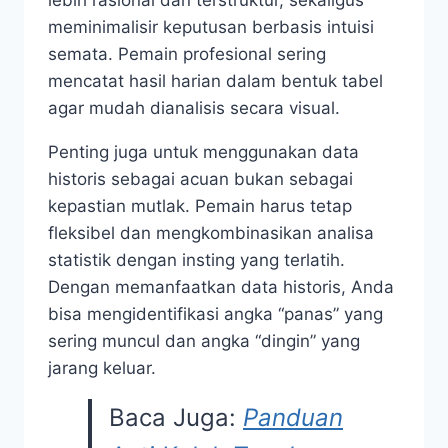
lebih rasional dan terstruktur, sekaligus
meminimalisir keputusan berbasis intuisi
semata. Pemain profesional sering
mencatat hasil harian dalam bentuk tabel
agar mudah dianalisis secara visual.
Penting juga untuk menggunakan data
historis sebagai acuan bukan sebagai
kepastian mutlak. Pemain harus tetap
fleksibel dan mengkombinasikan analisa
statistik dengan insting yang terlatih.
Dengan memanfaatkan data historis, Anda
bisa mengidentifikasi angka “panas” yang
sering muncul dan angka “dingin” yang
jarang keluar.
Baca Juga:
Panduan