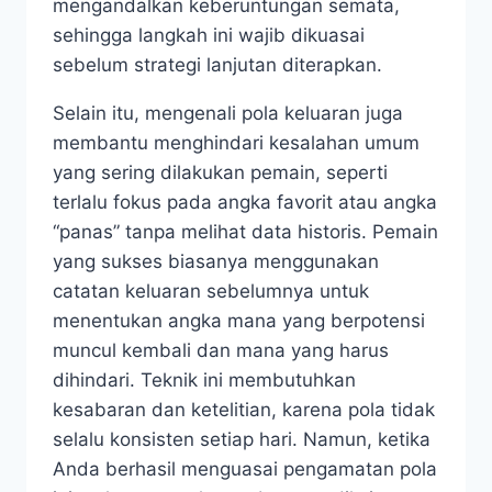
mengandalkan keberuntungan semata,
sehingga langkah ini wajib dikuasai
sebelum strategi lanjutan diterapkan.
Selain itu, mengenali pola keluaran juga
membantu menghindari kesalahan umum
yang sering dilakukan pemain, seperti
terlalu fokus pada angka favorit atau angka
“panas” tanpa melihat data historis. Pemain
yang sukses biasanya menggunakan
catatan keluaran sebelumnya untuk
menentukan angka mana yang berpotensi
muncul kembali dan mana yang harus
dihindari. Teknik ini membutuhkan
kesabaran dan ketelitian, karena pola tidak
selalu konsisten setiap hari. Namun, ketika
Anda berhasil menguasai pengamatan pola