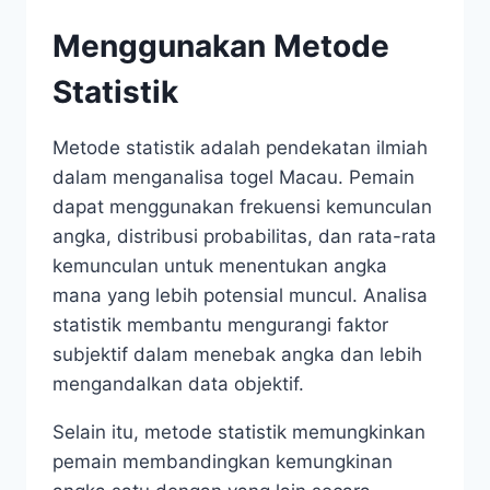
Menggunakan Metode
Statistik
Metode statistik adalah pendekatan ilmiah
dalam menganalisa togel Macau. Pemain
dapat menggunakan frekuensi kemunculan
angka, distribusi probabilitas, dan rata-rata
kemunculan untuk menentukan angka
mana yang lebih potensial muncul. Analisa
statistik membantu mengurangi faktor
subjektif dalam menebak angka dan lebih
mengandalkan data objektif.
Selain itu, metode statistik memungkinkan
pemain membandingkan kemungkinan