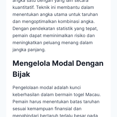
angka satu dengan yang lain secara
kuantitatif. Teknik ini membantu dalam
menentukan angka utama untuk taruhan
dan mengoptimalkan kombinasi angka.
Dengan pendekatan statistik yang tepat,
pemain dapat meminimalkan risiko dan
meningkatkan peluang menang dalam
jangka panjang.
Mengelola Modal Dengan
Bijak
Pengelolaan modal adalah kunci
keberhasilan dalam bermain togel Macau.
Pemain harus menentukan batas taruhan
sesuai kemampuan finansial dan
menghindari bertaruh terlalu besar pada