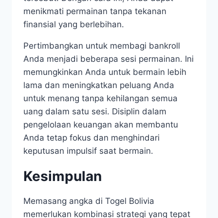
menikmati permainan tanpa tekanan
finansial yang berlebihan.
Pertimbangkan untuk membagi bankroll
Anda menjadi beberapa sesi permainan. Ini
memungkinkan Anda untuk bermain lebih
lama dan meningkatkan peluang Anda
untuk menang tanpa kehilangan semua
uang dalam satu sesi. Disiplin dalam
pengelolaan keuangan akan membantu
Anda tetap fokus dan menghindari
keputusan impulsif saat bermain.
Kesimpulan
Memasang angka di Togel Bolivia
memerlukan kombinasi strategi yang tepat