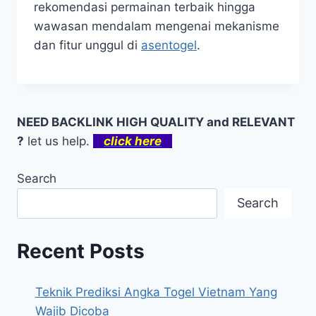
rekomendasi permainan terbaik hingga
wawasan mendalam mengenai mekanisme
dan fitur unggul di
asentogel
.
NEED BACKLINK HIGH QUALITY and RELEVANT
?
let us help.
click here
Search
Search
Recent Posts
Teknik Prediksi Angka Togel Vietnam Yang
Wajib Dicoba