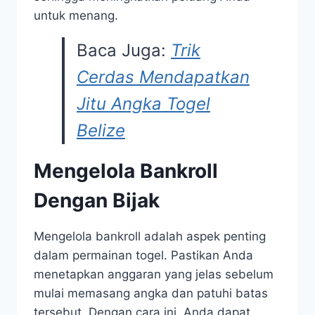
untuk menang.
Baca Juga:
Trik
Cerdas Mendapatkan
Jitu Angka Togel
Belize
Mengelola Bankroll
Dengan Bijak
Mengelola bankroll adalah aspek penting
dalam permainan togel. Pastikan Anda
menetapkan anggaran yang jelas sebelum
mulai memasang angka dan patuhi batas
tersebut. Dengan cara ini, Anda dapat