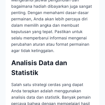
Mengetahui jadwal pengundian dan
bagaimana hadiah dibayarkan juga sangat
penting. Dengan memahami dasar-dasar
permainan, Anda akan lebih percaya diri
dalam memilih angka dan membuat
keputusan yang tepat. Pastikan untuk
selalu memperbarui informasi mengenai
perubahan aturan atau format permainan
agar tidak ketinggalan.
Analisis Data dan
Statistik
Salah satu strategi cerdas yang dapat
Anda terapkan adalah menggunakan
analisis data dan statistik. Banyak pemain
percaya bahwa dengan mempelajari hasil