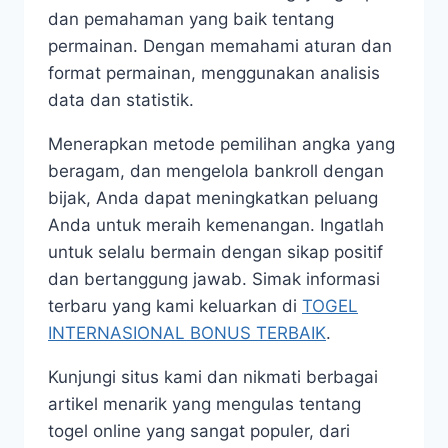
dan pemahaman yang baik tentang
permainan. Dengan memahami aturan dan
format permainan, menggunakan analisis
data dan statistik.
Menerapkan metode pemilihan angka yang
beragam, dan mengelola bankroll dengan
bijak, Anda dapat meningkatkan peluang
Anda untuk meraih kemenangan. Ingatlah
untuk selalu bermain dengan sikap positif
dan bertanggung jawab. Simak informasi
terbaru yang kami keluarkan di
TOGEL
INTERNASIONAL BONUS TERBAIK
.
Kunjungi situs kami dan nikmati berbagai
artikel menarik yang mengulas tentang
togel online yang sangat populer, dari