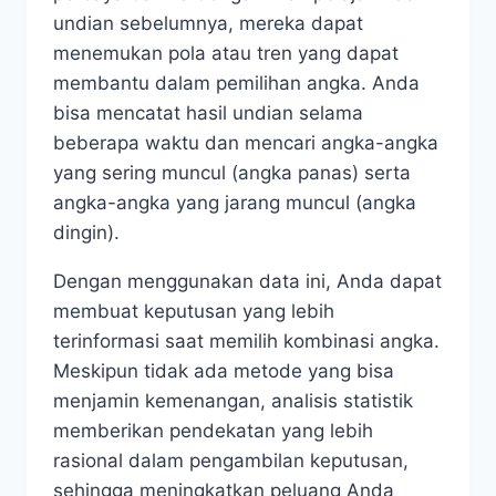
undian sebelumnya, mereka dapat
menemukan pola atau tren yang dapat
membantu dalam pemilihan angka. Anda
bisa mencatat hasil undian selama
beberapa waktu dan mencari angka-angka
yang sering muncul (angka panas) serta
angka-angka yang jarang muncul (angka
dingin).
Dengan menggunakan data ini, Anda dapat
membuat keputusan yang lebih
terinformasi saat memilih kombinasi angka.
Meskipun tidak ada metode yang bisa
menjamin kemenangan, analisis statistik
memberikan pendekatan yang lebih
rasional dalam pengambilan keputusan,
sehingga meningkatkan peluang Anda