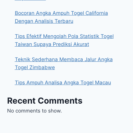
Bocoran Angka Ampuh Togel California
Dengan Analisis Terbaru
Tips Efektif Mengolah Pola Statistik Togel
Taiwan Supaya Prediksi Akurat
Teknik Sederhana Membaca Jalur Angka
Togel Zimbabwe
Tips Ampuh Analisa Angka Togel Macau
Recent Comments
No comments to show.