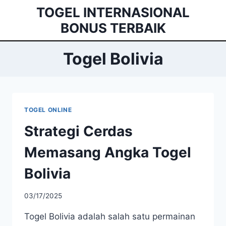
Skip
TOGEL INTERNASIONAL
to
BONUS TERBAIK
content
Togel Bolivia
TOGEL ONLINE
Strategi Cerdas
Memasang Angka Togel
Bolivia
03/17/2025
Togel Bolivia adalah salah satu permainan