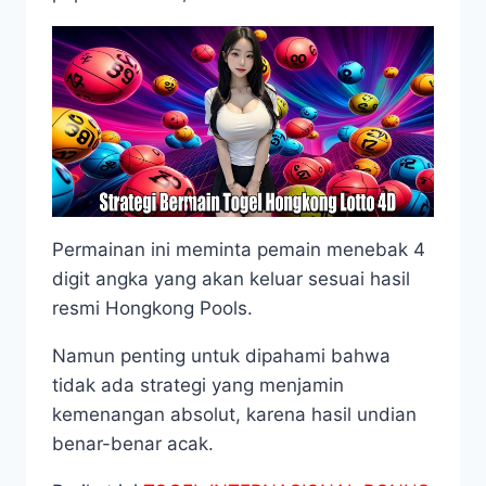
Permainan ini meminta pemain menebak 4
digit angka yang akan keluar sesuai hasil
resmi Hongkong Pools.
Namun penting untuk dipahami bahwa
tidak ada strategi yang menjamin
kemenangan absolut, karena hasil undian
benar-benar acak.