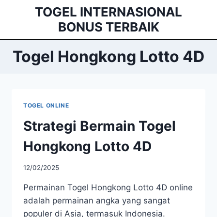
Skip
TOGEL INTERNASIONAL
to
BONUS TERBAIK
content
Togel Hongkong Lotto 4D
TOGEL ONLINE
Strategi Bermain Togel
Hongkong Lotto 4D
12/02/2025
Permainan Togel Hongkong Lotto 4D online
adalah permainan angka yang sangat
populer di Asia, termasuk Indonesia.