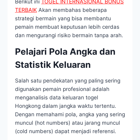
Berikut ini
TOGEL INTERNASIONAL BONUS
TERBAIK
Akan membahas beberapa
strategi bermain yang bisa membantu
pemain membuat keputusan lebih cerdas
dan mengurangi risiko bermain tanpa arah.
Pelajari Pola Angka dan
Statistik Keluaran
Salah satu pendekatan yang paling sering
digunakan pemain profesional adalah
menganalisis data keluaran togel
Hongkong dalam jangka waktu tertentu.
Dengan memahami pola, angka yang sering
muncul (hot numbers) atau jarang muncul
(cold numbers) dapat menjadi referensi.