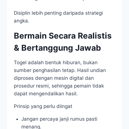
Disiplin lebih penting daripada strategi
angka.
Bermain Secara Realistis
& Bertanggung Jawab
Togel adalah bentuk hiburan, bukan
sumber penghasilan tetap. Hasil undian
diproses dengan mesin digital dan
prosedur resmi, sehingga pemain tidak
dapat mengendalikan hasil.
Prinsip yang perlu diingat
Jangan percaya janji rumus pasti
menang.