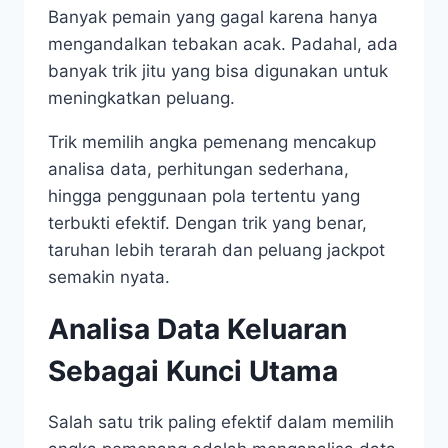
Banyak pemain yang gagal karena hanya
mengandalkan tebakan acak. Padahal, ada
banyak trik jitu yang bisa digunakan untuk
meningkatkan peluang.
Trik memilih angka pemenang mencakup
analisa data, perhitungan sederhana,
hingga penggunaan pola tertentu yang
terbukti efektif. Dengan trik yang benar,
taruhan lebih terarah dan peluang jackpot
semakin nyata.
Analisa Data Keluaran
Sebagai Kunci Utama
Salah satu trik paling efektif dalam memilih