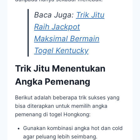
Baca Juga:
Trik Jitu
Raih Jackpot
Maksimal Bermain
Togel Kentucky
Trik Jitu Menentukan
Angka Pemenang
Berikut adalah beberapa trik sukses yang
bisa diterapkan untuk memilih angka
pemenang di togel Hongkong:
Gunakan kombinasi angka hot dan cold
agar peluang lebih seimbang.