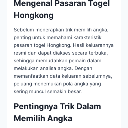
Mengenal Pasaran Togel
Hongkong
Sebelum menerapkan trik memilih angka,
penting untuk memahami karakteristik
pasaran togel Hongkong. Hasil keluarannya
resmi dan dapat diakses secara terbuka,
sehingga memudahkan pemain dalam
melakukan analisa angka. Dengan
memanfaatkan data keluaran sebelumnya,
peluang menemukan pola angka yang
sering muncul semakin besar.
Pentingnya Trik Dalam
Memilih Angka