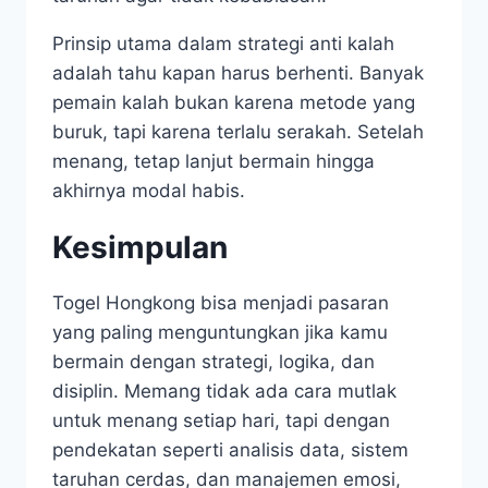
Prinsip utama dalam strategi anti kalah
adalah tahu kapan harus berhenti. Banyak
pemain kalah bukan karena metode yang
buruk, tapi karena terlalu serakah. Setelah
menang, tetap lanjut bermain hingga
akhirnya modal habis.
Kesimpulan
Togel Hongkong bisa menjadi pasaran
yang paling menguntungkan jika kamu
bermain dengan strategi, logika, dan
disiplin. Memang tidak ada cara mutlak
untuk menang setiap hari, tapi dengan
pendekatan seperti analisis data, sistem
taruhan cerdas, dan manajemen emosi,