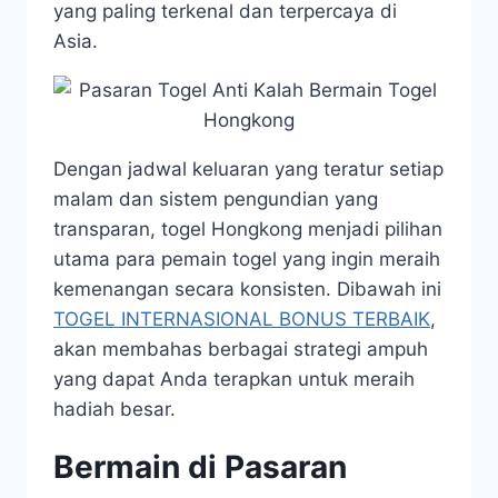
yang paling terkenal dan terpercaya di
Asia.
Dengan jadwal keluaran yang teratur setiap
malam dan sistem pengundian yang
transparan, togel Hongkong menjadi pilihan
utama para pemain togel yang ingin meraih
kemenangan secara konsisten. Dibawah ini
TOGEL INTERNASIONAL BONUS TERBAIK
,
akan membahas berbagai strategi ampuh
yang dapat Anda terapkan untuk meraih
hadiah besar.
Bermain di Pasaran