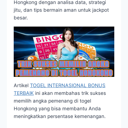
Hongkong dengan analisa data, strategi
jitu, dan tips bermain aman untuk jackpot
besar.
Artikel
TOGEL INTERNASIONAL BONUS
TERBAIK
ini akan membahas trik sukses
memilih angka pemenang di togel
Hongkong yang bisa membantu Anda
meningkatkan persentase kemenangan.