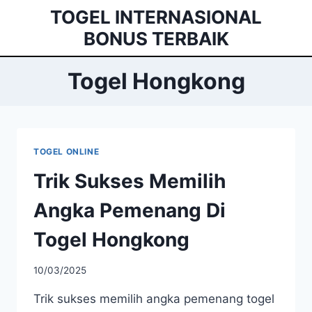
Skip
TOGEL INTERNASIONAL
to
BONUS TERBAIK
content
Togel Hongkong
TOGEL ONLINE
Trik Sukses Memilih
Angka Pemenang Di
Togel Hongkong
10/03/2025
Trik sukses memilih angka pemenang togel