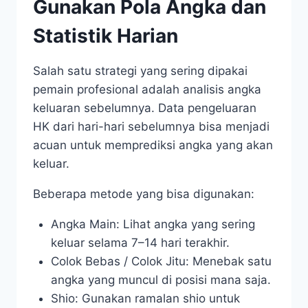
Gunakan Pola Angka dan
Statistik Harian
Salah satu strategi yang sering dipakai
pemain profesional adalah analisis angka
keluaran sebelumnya. Data pengeluaran
HK dari hari-hari sebelumnya bisa menjadi
acuan untuk memprediksi angka yang akan
keluar.
Beberapa metode yang bisa digunakan:
Angka Main: Lihat angka yang sering
keluar selama 7–14 hari terakhir.
Colok Bebas / Colok Jitu: Menebak satu
angka yang muncul di posisi mana saja.
Shio: Gunakan ramalan shio untuk