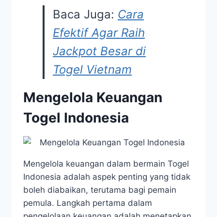
Baca Juga:
Cara
Efektif Agar Raih
Jackpot Besar di
Togel Vietnam
Mengelola Keuangan
Togel Indonesia
Mengelola keuangan dalam bermain Togel
Indonesia adalah aspek penting yang tidak
boleh diabaikan, terutama bagi pemain
pemula. Langkah pertama dalam
pengelolaan keuangan adalah menetapkan