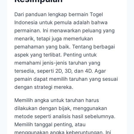
Dari panduan lengkap bermain Togel
Indonesia untuk pemula adalah bahwa
permainan. Ini menawarkan peluang yang
menarik, tetapi juga memerlukan
pemahaman yang baik. Tentang berbagai
aspek yang terlibat. Penting untuk
memahami jenis-jenis taruhan yang
tersedia, seperti 2D, 3D, dan 4D. Agar
pemain dapat memilih taruhan yang sesuai
dengan strategi mereka.
Memilih angka untuk taruhan harus
dilakukan dengan bijak, menggunakan
metode seperti analisis hasil sebelumnya.
Memilih tanggal penting, atau
menggunakan angka keberuntungan. Ini