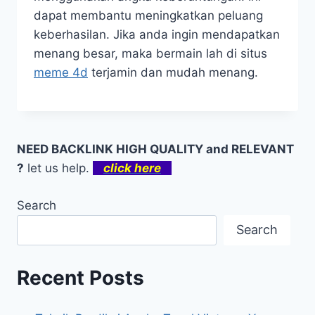
dapat membantu meningkatkan peluang
keberhasilan. Jika anda ingin mendapatkan
menang besar, maka bermain lah di situs
meme 4d
terjamin dan mudah menang.
NEED BACKLINK HIGH QUALITY and RELEVANT
?
let us help.
click here
Search
Search
Recent Posts