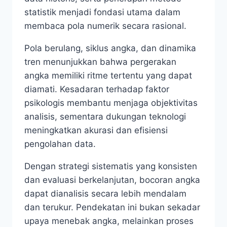
statistik menjadi fondasi utama dalam
membaca pola numerik secara rasional.
Pola berulang, siklus angka, dan dinamika
tren menunjukkan bahwa pergerakan
angka memiliki ritme tertentu yang dapat
diamati. Kesadaran terhadap faktor
psikologis membantu menjaga objektivitas
analisis, sementara dukungan teknologi
meningkatkan akurasi dan efisiensi
pengolahan data.
Dengan strategi sistematis yang konsisten
dan evaluasi berkelanjutan, bocoran angka
dapat dianalisis secara lebih mendalam
dan terukur. Pendekatan ini bukan sekadar
upaya menebak angka, melainkan proses