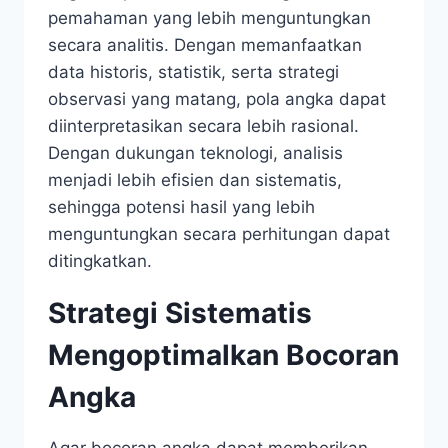
pemahaman yang lebih menguntungkan
secara analitis. Dengan memanfaatkan
data historis, statistik, serta strategi
observasi yang matang, pola angka dapat
diinterpretasikan secara lebih rasional.
Dengan dukungan teknologi, analisis
menjadi lebih efisien dan sistematis,
sehingga potensi hasil yang lebih
menguntungkan secara perhitungan dapat
ditingkatkan.
Strategi Sistematis
Mengoptimalkan Bocoran
Angka