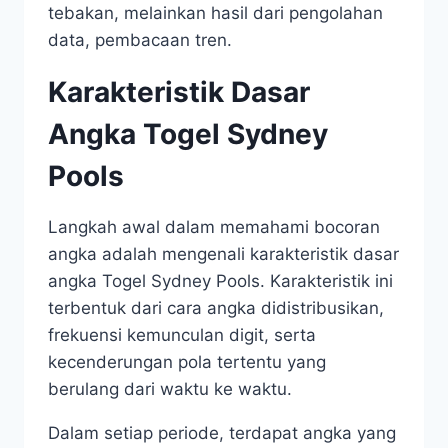
tebakan, melainkan hasil dari pengolahan
data, pembacaan tren.
Karakteristik Dasar
Angka Togel Sydney
Pools
Langkah awal dalam memahami bocoran
angka adalah mengenali karakteristik dasar
angka Togel Sydney Pools. Karakteristik ini
terbentuk dari cara angka didistribusikan,
frekuensi kemunculan digit, serta
kecenderungan pola tertentu yang
berulang dari waktu ke waktu.
Dalam setiap periode, terdapat angka yang