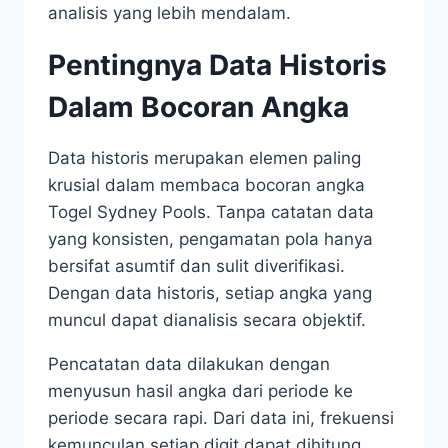
analisis yang lebih mendalam.
Pentingnya Data Historis
Dalam Bocoran Angka
Data historis merupakan elemen paling
krusial dalam membaca bocoran angka
Togel Sydney Pools. Tanpa catatan data
yang konsisten, pengamatan pola hanya
bersifat asumtif dan sulit diverifikasi.
Dengan data historis, setiap angka yang
muncul dapat dianalisis secara objektif.
Pencatatan data dilakukan dengan
menyusun hasil angka dari periode ke
periode secara rapi. Dari data ini, frekuensi
kemunculan setiap digit dapat dihitung.