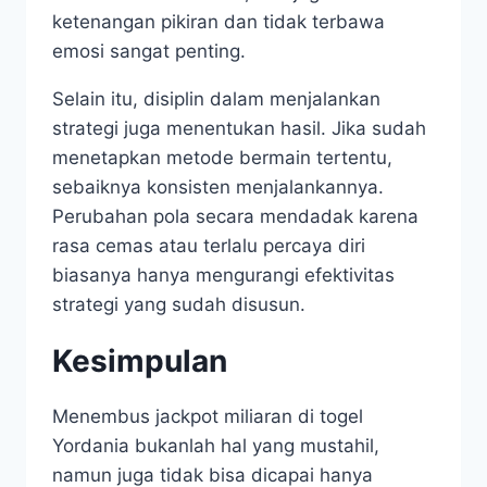
ketenangan pikiran dan tidak terbawa
emosi sangat penting.
Selain itu, disiplin dalam menjalankan
strategi juga menentukan hasil. Jika sudah
menetapkan metode bermain tertentu,
sebaiknya konsisten menjalankannya.
Perubahan pola secara mendadak karena
rasa cemas atau terlalu percaya diri
biasanya hanya mengurangi efektivitas
strategi yang sudah disusun.
Kesimpulan
Menembus jackpot miliaran di togel
Yordania bukanlah hal yang mustahil,
namun juga tidak bisa dicapai hanya