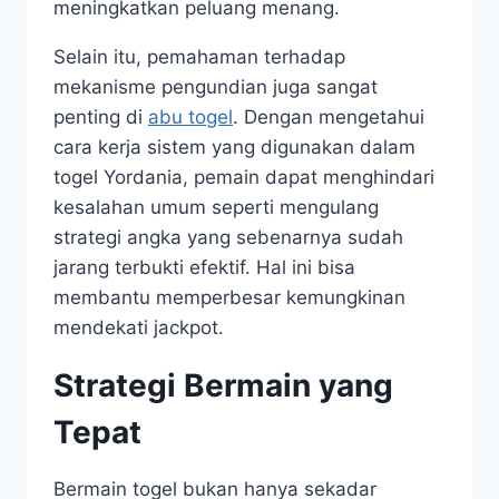
meningkatkan peluang menang.
Selain itu, pemahaman terhadap
mekanisme pengundian juga sangat
penting di
abu togel
. Dengan mengetahui
cara kerja sistem yang digunakan dalam
togel Yordania, pemain dapat menghindari
kesalahan umum seperti mengulang
strategi angka yang sebenarnya sudah
jarang terbukti efektif. Hal ini bisa
membantu memperbesar kemungkinan
mendekati jackpot.
Strategi Bermain yang
Tepat
Bermain togel bukan hanya sekadar