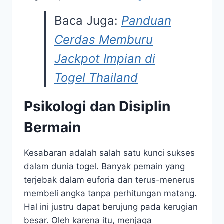
Baca Juga:
Panduan
Cerdas Memburu
Jackpot Impian di
Togel Thailand
Psikologi dan Disiplin
Bermain
Kesabaran adalah salah satu kunci sukses
dalam dunia togel. Banyak pemain yang
terjebak dalam euforia dan terus-menerus
membeli angka tanpa perhitungan matang.
Hal ini justru dapat berujung pada kerugian
besar. Oleh karena itu, menjaga