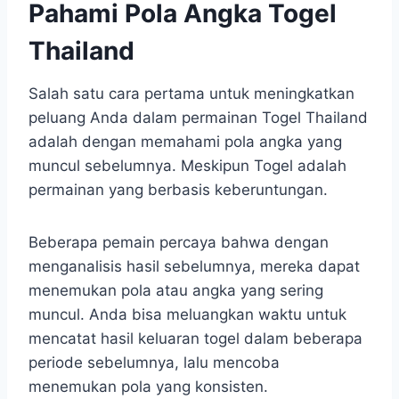
Pahami Pola Angka Togel
Thailand
Salah satu cara pertama untuk meningkatkan
peluang Anda dalam permainan Togel Thailand
adalah dengan memahami pola angka yang
muncul sebelumnya. Meskipun Togel adalah
permainan yang berbasis keberuntungan.
Beberapa pemain percaya bahwa dengan
menganalisis hasil sebelumnya, mereka dapat
menemukan pola atau angka yang sering
muncul. Anda bisa meluangkan waktu untuk
mencatat hasil keluaran togel dalam beberapa
periode sebelumnya, lalu mencoba
menemukan pola yang konsisten.