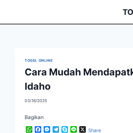
Skip
TO
to
content
TOGEL ONLINE
Cara Mudah Mendapatka
Idaho
03/16/2025
Bagikan
W
F
M
T
S
L
X
Share