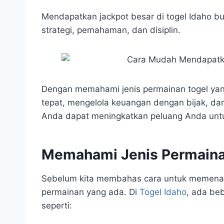
h
a
e
e
k
i
a
c
s
l
y
n
Mendapatkan jackpot besar di togel Idaho b
t
e
s
e
p
e
strategi, pemahaman, dan disiplin.
s
b
e
g
e
A
o
n
r
p
o
g
a
p
k
e
m
r
Dengan memahami jenis permainan togel yan
tepat, mengelola keuangan dengan bijak, dan 
Anda dapat meningkatkan peluang Anda unt
Memahami Jenis Permaina
Sebelum kita membahas cara untuk memenan
permainan yang ada. Di
Togel Idaho
, ada be
seperti: