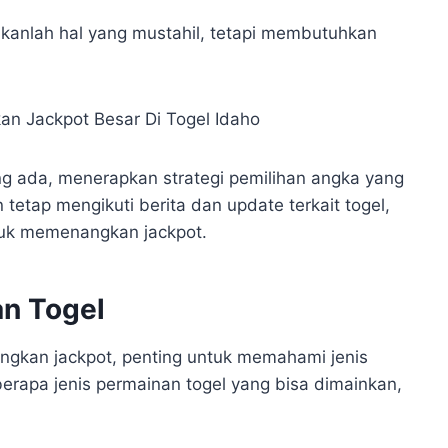
ukanlah hal yang mustahil, tetapi membutuhkan
g ada, menerapkan strategi pemilihan angka yang
tetap mengikuti berita dan update terkait togel,
uk memenangkan jackpot.
n Togel
gkan jackpot, penting untuk memahami jenis
berapa jenis permainan togel yang bisa dimainkan,