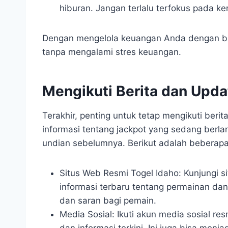
hiburan. Jangan terlalu terfokus pada k
Dengan mengelola keuangan Anda dengan bij
tanpa mengalami stres keuangan.
Mengikuti Berita dan Upda
Terakhir, penting untuk tetap mengikuti berit
informasi tentang jackpot yang sedang berla
undian sebelumnya. Berikut adalah beberapa 
Situs Web Resmi Togel Idaho: Kunjungi 
informasi terbaru tentang permainan dan j
dan saran bagi pemain.
Media Sosial: Ikuti akun media sosial r