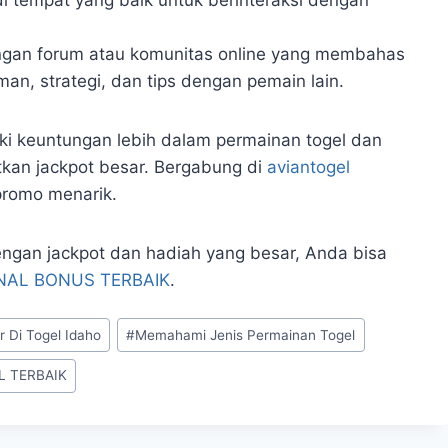
adi tempat yang baik untuk berinteraksi dengan
ngan forum atau komunitas online yang membahas
man, strategi, dan tips dengan pemain lain.
iki keuntungan lebih dalam permainan togel dan
an jackpot besar. Bergabung di
aviantogel
promo menarik.
ngan jackpot dan hadiah yang besar, Anda bisa
NAL BONUS TERBAIK
.
r Di Togel Idaho
#
Memahami Jenis Permainan Togel
L TERBAIK