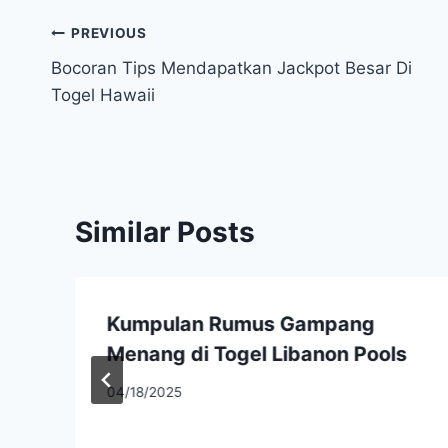
Post
PREVIOUS
Bocoran Tips Mendapatkan Jackpot Besar Di
navigation
Togel Hawaii
Similar Posts
Kumpulan Rumus Gampang
Menang di Togel Libanon Pools
04/18/2025