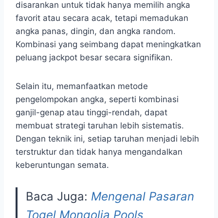
disarankan untuk tidak hanya memilih angka
favorit atau secara acak, tetapi memadukan
angka panas, dingin, dan angka random.
Kombinasi yang seimbang dapat meningkatkan
peluang jackpot besar secara signifikan.
Selain itu, memanfaatkan metode
pengelompokan angka, seperti kombinasi
ganjil-genap atau tinggi-rendah, dapat
membuat strategi taruhan lebih sistematis.
Dengan teknik ini, setiap taruhan menjadi lebih
terstruktur dan tidak hanya mengandalkan
keberuntungan semata.
Baca Juga:
Mengenal Pasaran
Togel Mongolia Pools