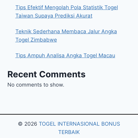
Tips Efektif Mengolah Pola Statistik Togel
Taiwan Supaya Prediksi Akurat
Teknik Sederhana Membaca Jalur Angka
Togel Zimbabwe
Tips Ampuh Analisa Angka Togel Macau
Recent Comments
No comments to show.
© 2026
TOGEL INTERNASIONAL BONUS
TERBAIK