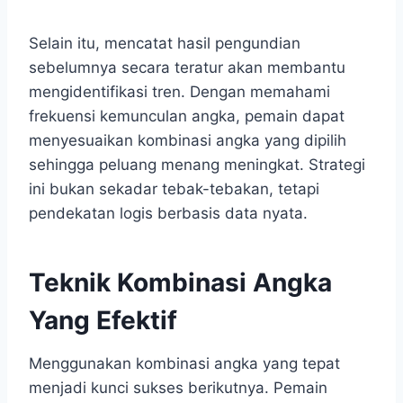
Selain itu, mencatat hasil pengundian
sebelumnya secara teratur akan membantu
mengidentifikasi tren. Dengan memahami
frekuensi kemunculan angka, pemain dapat
menyesuaikan kombinasi angka yang dipilih
sehingga peluang menang meningkat. Strategi
ini bukan sekadar tebak-tebakan, tetapi
pendekatan logis berbasis data nyata.
Teknik Kombinasi Angka
Yang Efektif
Menggunakan kombinasi angka yang tepat
menjadi kunci sukses berikutnya. Pemain