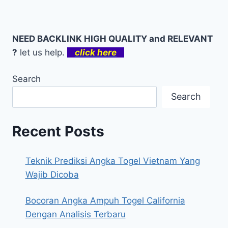
NEED BACKLINK HIGH QUALITY and RELEVANT
?
let us help.
click here
Search
Search
Recent Posts
Teknik Prediksi Angka Togel Vietnam Yang
Wajib Dicoba
Bocoran Angka Ampuh Togel California
Dengan Analisis Terbaru