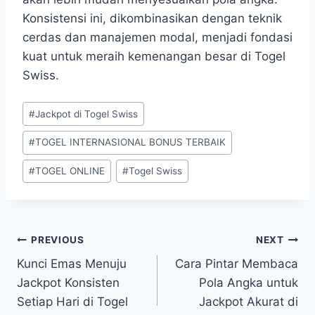
Konsistensi ini, dikombinasikan dengan teknik
cerdas dan manajemen modal, menjadi fondasi
kuat untuk meraih kemenangan besar di Togel
Swiss.
Post
#
Jackpot di Togel Swiss
Tags:
#
TOGEL INTERNASIONAL BONUS TERBAIK
#
TOGEL ONLINE
#
Togel Swiss
Post
PREVIOUS
NEXT
Kunci Emas Menuju
Cara Pintar Membaca
navigation
Jackpot Konsisten
Pola Angka untuk
Setiap Hari di Togel
Jackpot Akurat di