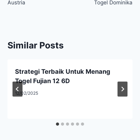
Austria
Togel Dominika
Similar Posts
Strategi Terbaik Untuk Menang
Togel Fujian 12 6D
12/02/2025