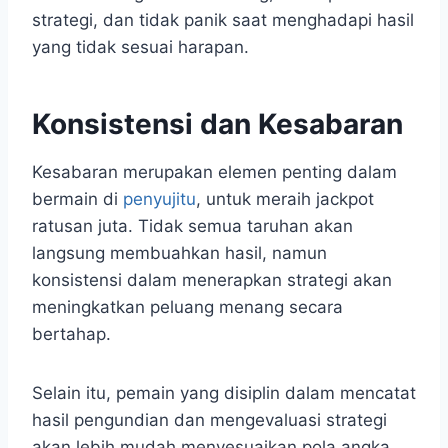
strategi, dan tidak panik saat menghadapi hasil
yang tidak sesuai harapan.
Konsistensi dan Kesabaran
Kesabaran merupakan elemen penting dalam
bermain di
penyujitu
, untuk meraih jackpot
ratusan juta. Tidak semua taruhan akan
langsung membuahkan hasil, namun
konsistensi dalam menerapkan strategi akan
meningkatkan peluang menang secara
bertahap.
Selain itu, pemain yang disiplin dalam mencatat
hasil pengundian dan mengevaluasi strategi
akan lebih mudah menyesuaikan pola angka.