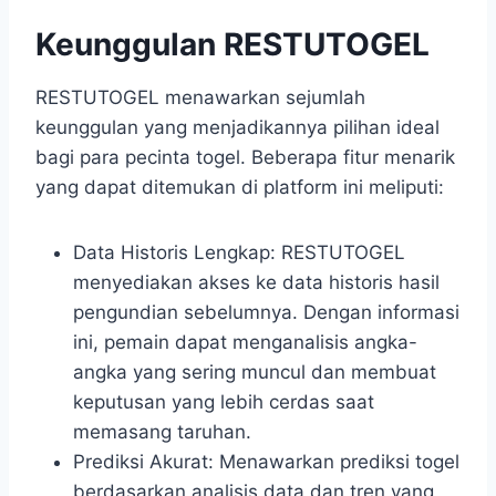
Keunggulan RESTUTOGEL
RESTUTOGEL menawarkan sejumlah
keunggulan yang menjadikannya pilihan ideal
bagi para pecinta togel. Beberapa fitur menarik
yang dapat ditemukan di platform ini meliputi:
Data Historis Lengkap: RESTUTOGEL
menyediakan akses ke data historis hasil
pengundian sebelumnya. Dengan informasi
ini, pemain dapat menganalisis angka-
angka yang sering muncul dan membuat
keputusan yang lebih cerdas saat
memasang taruhan.
Prediksi Akurat: Menawarkan prediksi togel
berdasarkan analisis data dan tren yang