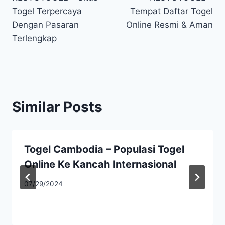
navigation
Togel Terpercaya
Tempat Daftar Togel
Dengan Pasaran
Online Resmi & Aman
Terlengkap
Similar Posts
Togel Cambodia – Populasi Togel
Online Ke Kancah Internasional
07/29/2024