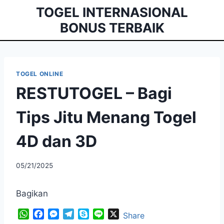
Skip
TOGEL INTERNASIONAL
to
BONUS TERBAIK
content
TOGEL ONLINE
RESTUTOGEL – Bagi
Tips Jitu Menang Togel
4D dan 3D
05/21/2025
Bagikan
W
F
M
T
S
L
X
Share