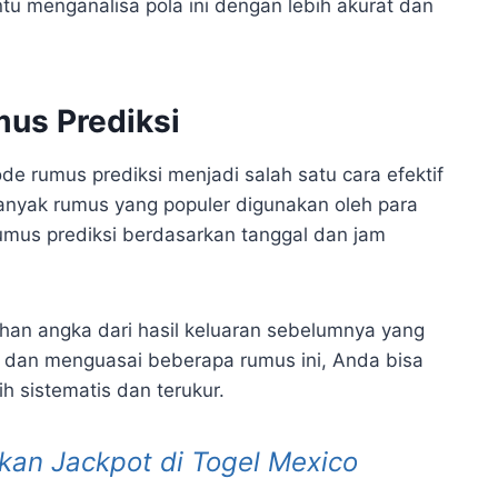
antu menganalisa pola ini dengan lebih akurat dan
us Prediksi
de rumus prediksi menjadi salah satu cara efektif
nyak rumus yang populer digunakan oleh para
rumus prediksi berdasarkan tanggal dan jam
an angka dari hasil keluaran sebelumnya yang
dan menguasai beberapa rumus ini, Anda bisa
 sistematis dan terukur.
kan Jackpot di Togel Mexico