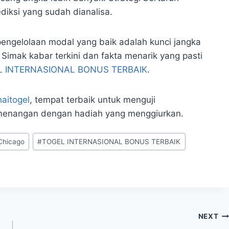
diksi yang sudah dianalisa.
pengelolaan modal yang baik adalah kunci jangka
 Simak kabar terkini dan fakta menarik yang pasti
L INTERNASIONAL BONUS TERBAIK
.
haitogel
, tempat terbaik untuk menguji
emenangan dengan hadiah yang menggiurkan.
Chicago
#
TOGEL INTERNASIONAL BONUS TERBAIK
NEXT