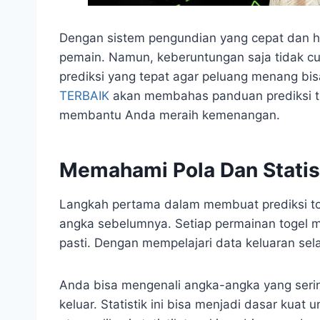
Dengan sistem pengundian yang cepat dan had
pemain. Namun, keberuntungan saja tidak cu
prediksi yang tepat agar peluang menang bi
TERBAIK
akan membahas panduan prediksi to
membantu Anda meraih kemenangan.
Memahami Pola Dan Statis
Langkah pertama dalam membuat prediksi to
angka sebelumnya. Setiap permainan togel me
pasti. Dengan mempelajari data keluaran sel
Anda bisa mengenali angka-angka yang sering
keluar. Statistik ini bisa menjadi dasar kuat