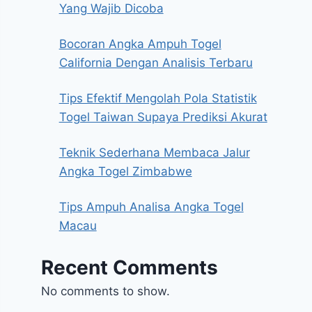
Yang Wajib Dicoba
Bocoran Angka Ampuh Togel
California Dengan Analisis Terbaru
Tips Efektif Mengolah Pola Statistik
Togel Taiwan Supaya Prediksi Akurat
Teknik Sederhana Membaca Jalur
Angka Togel Zimbabwe
Tips Ampuh Analisa Angka Togel
Macau
Recent Comments
No comments to show.