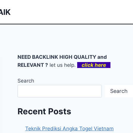
AIK
NEED BACKLINK HIGH QUALITY and
RELEVANT ?
let us help.
click here
Search
Search
Recent Posts
Teknik Prediksi Angka Togel Vietnam