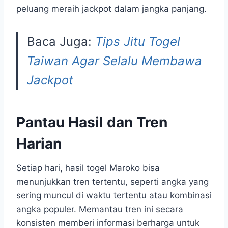
peluang meraih jackpot dalam jangka panjang.
Baca Juga:
Tips Jitu Togel
Taiwan Agar Selalu Membawa
Jackpot
Pantau Hasil dan Tren
Harian
Setiap hari, hasil togel Maroko bisa
menunjukkan tren tertentu, seperti angka yang
sering muncul di waktu tertentu atau kombinasi
angka populer. Memantau tren ini secara
konsisten memberi informasi berharga untuk