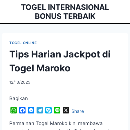
Skip
TOGEL INTERNASIONAL
to
BONUS TERBAIK
content
TOGEL ONLINE
Tips Harian Jackpot di
Togel Maroko
12/13/2025
Bagikan
W
F
M
T
S
L
X
Share
h
a
e
e
k
i
a
c
s
l
y
n
Permainan Togel Maroko kini membawa
t
e
s
e
p
e