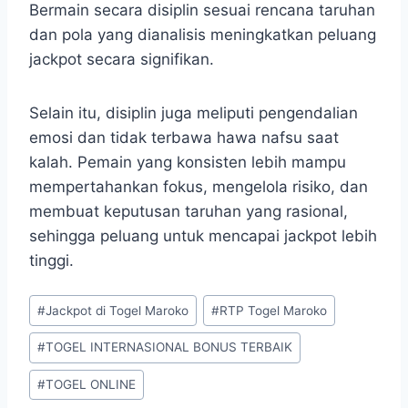
Bermain secara disiplin sesuai rencana taruhan
dan pola yang dianalisis meningkatkan peluang
jackpot secara signifikan.
Selain itu, disiplin juga meliputi pengendalian
emosi dan tidak terbawa hawa nafsu saat
kalah. Pemain yang konsisten lebih mampu
mempertahankan fokus, mengelola risiko, dan
membuat keputusan taruhan yang rasional,
sehingga peluang untuk mencapai jackpot lebih
tinggi.
Post
#
Jackpot di Togel Maroko
#
RTP Togel Maroko
Tags:
#
TOGEL INTERNASIONAL BONUS TERBAIK
#
TOGEL ONLINE