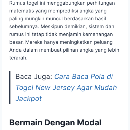
Rumus togel ini menggabungkan perhitungan
matematis yang memprediksi angka yang
paling mungkin muncul berdasarkan hasil
sebelumnya. Meskipun demikian, sistem dan
rumus ini tetap tidak menjamin kemenangan
besar. Mereka hanya meningkatkan peluang
Anda dalam membuat pilihan angka yang lebih
terarah.
Baca Juga:
Cara Baca Pola di
Togel New Jersey Agar Mudah
Jackpot
Bermain Dengan Modal