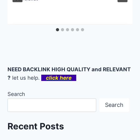
NEED BACKLINK HIGH QUALITY and RELEVANT
?
let us help.
click here
Search
Search
Recent Posts