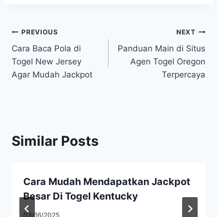
Post
PREVIOUS
NEXT
Cara Baca Pola di
Panduan Main di Situs
navigation
Togel New Jersey
Agen Togel Oregon
Agar Mudah Jackpot
Terpercaya
Similar Posts
Cara Mudah Mendapatkan Jackpot
Besar Di Togel Kentucky
03/16/2025