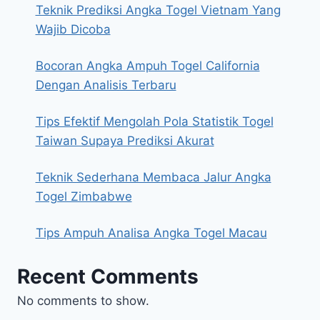
Teknik Prediksi Angka Togel Vietnam Yang
Wajib Dicoba
Bocoran Angka Ampuh Togel California
Dengan Analisis Terbaru
Tips Efektif Mengolah Pola Statistik Togel
Taiwan Supaya Prediksi Akurat
Teknik Sederhana Membaca Jalur Angka
Togel Zimbabwe
Tips Ampuh Analisa Angka Togel Macau
Recent Comments
No comments to show.