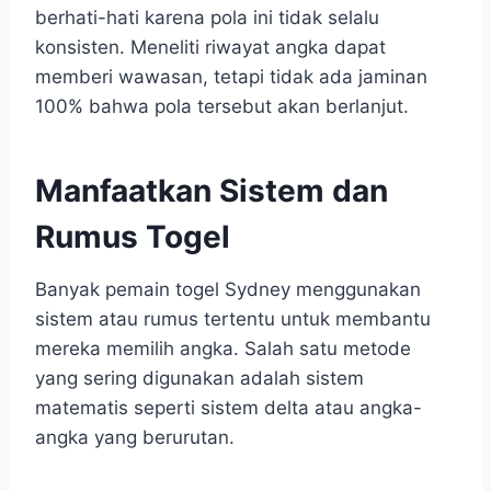
berhati-hati karena pola ini tidak selalu
konsisten. Meneliti riwayat angka dapat
memberi wawasan, tetapi tidak ada jaminan
100% bahwa pola tersebut akan berlanjut.
Manfaatkan Sistem dan
Rumus Togel
Banyak pemain togel Sydney menggunakan
sistem atau rumus tertentu untuk membantu
mereka memilih angka. Salah satu metode
yang sering digunakan adalah sistem
matematis seperti sistem delta atau angka-
angka yang berurutan.