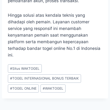
pendaftaran akun, proses transaksi.
Hingga solusi atas kendala teknis yang
dihadapi oleh pemain. Layanan customer
service yang responsif ini menambah
kenyamanan pemain saat menggunakan
platform serta membangun kepercayaan
terhadap bandar togel online No.1 di Indonesia
ini.
Post
#
Situs WAKTOGEL
Tags:
#
TOGEL INTERNASIONAL BONUS TERBAIK
#
TOGEL ONLINE
#
WAKTOGEL