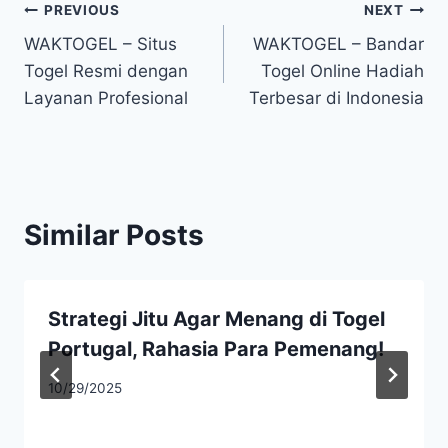
Post
PREVIOUS
NEXT
WAKTOGEL – Situs
WAKTOGEL – Bandar
navigation
Togel Resmi dengan
Togel Online Hadiah
Layanan Profesional
Terbesar di Indonesia
Similar Posts
Strategi Jitu Agar Menang di Togel
Portugal, Rahasia Para Pemenang!
10/29/2025