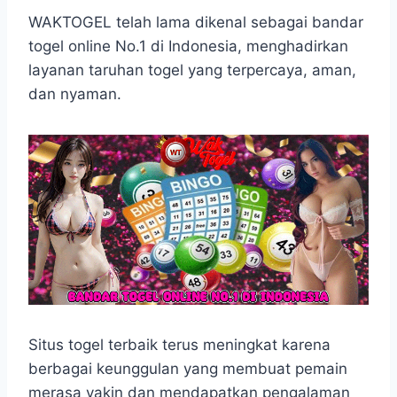
h
a
e
e
k
i
a
c
s
l
y
n
WAKTOGEL telah lama dikenal sebagai bandar
t
e
s
e
p
e
togel online No.1 di Indonesia, menghadirkan
s
b
e
g
e
layanan taruhan togel yang terpercaya, aman,
A
o
n
r
dan nyaman.
p
o
g
a
p
k
e
m
r
Situs togel terbaik terus meningkat karena
berbagai keunggulan yang membuat pemain
merasa yakin dan mendapatkan pengalaman