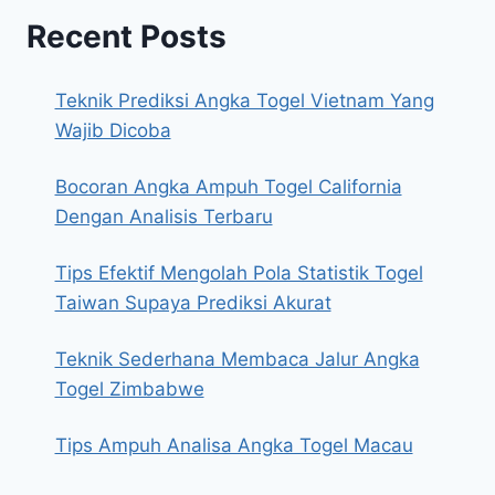
Recent Posts
Teknik Prediksi Angka Togel Vietnam Yang
Wajib Dicoba
Bocoran Angka Ampuh Togel California
Dengan Analisis Terbaru
Tips Efektif Mengolah Pola Statistik Togel
Taiwan Supaya Prediksi Akurat
Teknik Sederhana Membaca Jalur Angka
Togel Zimbabwe
Tips Ampuh Analisa Angka Togel Macau