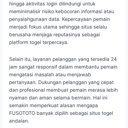
hingga aktivitas login dilindungi untuk
meminimalisir risiko kebocoran informasi atau
penyalahgunaan data. Kepercayaan pemain
menjadi fokus utama sehingga situs selalu
berusaha menjaga reputasinya sebagai
platform togel terpercaya.
Selain itu, layanan pelanggan yang tersedia 24
jam sangat responsif dalam membantu pemain
mengatasi masalah atau menjawab
pertanyaan. Dukungan pelanggan yang cepat
dan profesional membuat pemain merasa lebih
nyaman dan aman selama bermain. Hal ini
semakin memperkuat alasan mengapa
FUSOTOTO banyak dipilih sebagai situs togel
andalan.