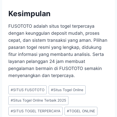
Kesimpulan
FUSOTOTO adalah situs togel terpercaya
dengan keunggulan deposit mudah, proses
cepat, dan sistem transaksi yang aman. Pilihan
pasaran togel resmi yang lengkap, didukung
fitur informasi yang membantu analisis. Serta
layanan pelanggan 24 jam membuat
pengalaman bermain di FUSOTOTO semakin
menyenangkan dan terpercaya.
Post
#
SITUS FUSOTOTO
#
Situs Togel Online
Tags:
#
Situs Togel Online Terbaik 2025
#
SITUS TOGEL TERPERCAYA
#
TOGEL ONLINE