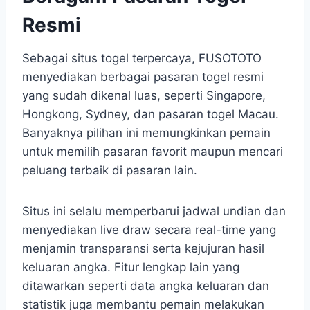
Resmi
Sebagai situs togel terpercaya, FUSOTOTO
menyediakan berbagai pasaran togel resmi
yang sudah dikenal luas, seperti Singapore,
Hongkong, Sydney, dan pasaran togel Macau.
Banyaknya pilihan ini memungkinkan pemain
untuk memilih pasaran favorit maupun mencari
peluang terbaik di pasaran lain.
Situs ini selalu memperbarui jadwal undian dan
menyediakan live draw secara real-time yang
menjamin transparansi serta kejujuran hasil
keluaran angka. Fitur lengkap lain yang
ditawarkan seperti data angka keluaran dan
statistik juga membantu pemain melakukan