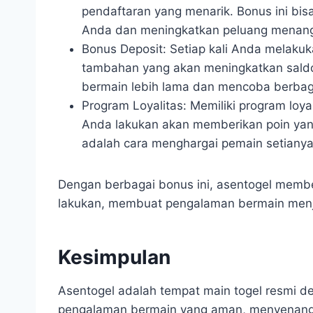
pendaftaran yang menarik. Bonus ini bi
Anda dan meningkatkan peluang menan
Bonus Deposit: Setiap kali Anda melaku
tambahan yang akan meningkatkan sald
bermain lebih lama dan mencoba berbaga
Program Loyalitas: Memiliki program loya
Anda lakukan akan memberikan poin yang
adalah cara menghargai pemain setianya
Dengan berbagai bonus ini, asentogel membe
lakukan, membuat pengalaman bermain menja
Kesimpulan
Asentogel adalah tempat main togel resmi 
pengalaman bermain yang aman, menyenang