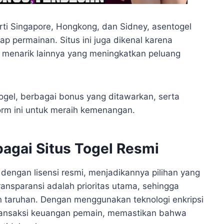
rti Singapore, Hongkong, dan Sidney, asentogel
 permainan. Situs ini juga dikenal karena
menarik lainnya yang meningkatkan peluang
ogel, berbagai bonus yang ditawarkan, serta
rm ini untuk meraih kemenangan.
agai Situs Togel Resmi
 dengan lisensi resmi, menjadikannya pilihan yang
nsparansi adalah prioritas utama, sehingga
 taruhan. Dengan menggunakan teknologi enkripsi
transaksi keuangan pemain, memastikan bahwa