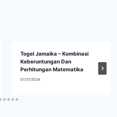
Togel Jamaika – Kombinasi
Keberuntungan Dan
Perhitungan Matematika
07/31/2024