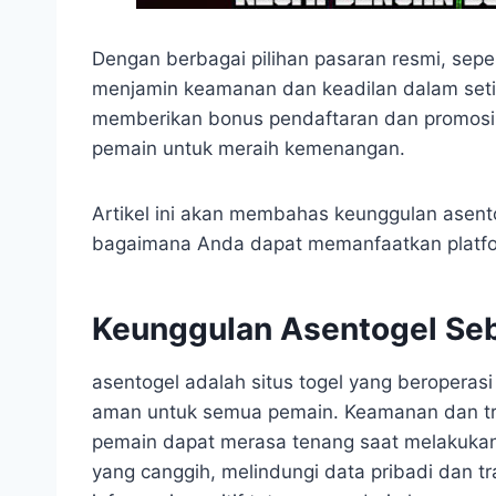
Dengan berbagai pilihan pasaran resmi, sepe
menjamin keamanan dan keadilan dalam setiap
memberikan bonus pendaftaran dan promosi 
pemain untuk meraih kemenangan.
Artikel ini akan membahas keunggulan asent
bagaimana Anda dapat memanfaatkan platfo
Keunggulan Asentogel Seb
asentogel adalah situs togel yang beroperasi
aman untuk semua pemain. Keamanan dan tra
pemain dapat merasa tenang saat melakukan
yang canggih, melindungi data pribadi dan 