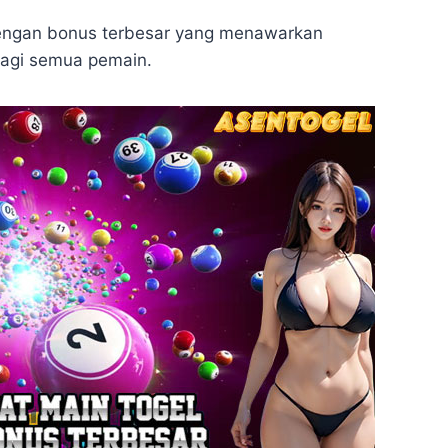
dengan bonus terbesar yang menawarkan
agi semua pemain.