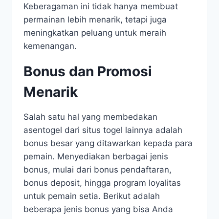
Keberagaman ini tidak hanya membuat
permainan lebih menarik, tetapi juga
meningkatkan peluang untuk meraih
kemenangan.
Bonus dan Promosi
Menarik
Salah satu hal yang membedakan
asentogel dari situs togel lainnya adalah
bonus besar yang ditawarkan kepada para
pemain. Menyediakan berbagai jenis
bonus, mulai dari bonus pendaftaran,
bonus deposit, hingga program loyalitas
untuk pemain setia. Berikut adalah
beberapa jenis bonus yang bisa Anda