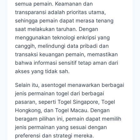
semua pemain. Keamanan dan
transparansi adalah prioritas utama,
sehingga pemain dapat merasa tenang
saat melakukan taruhan. Dengan
menggunakan teknologi enkripsi yang
canggih, melindungi data pribadi dan
transaksi keuangan pemain, memastikan
bahwa informasi sensitif tetap aman dari
akses yang tidak sah.
Selain itu, asentogel menawarkan berbagai
jenis permainan togel dari berbagai
pasaran, seperti Togel Singapore, Togel
Hongkong, dan Togel Macau. Dengan
beragam pilihan ini, pemain dapat memilih
jenis permainan yang sesuai dengan
preferensi dan strategi mereka.