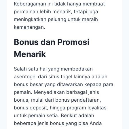
Keberagaman ini tidak hanya membuat
permainan lebih menarik, tetapi juga
meningkatkan peluang untuk meraih
kemenangan.
Bonus dan Promosi
Menarik
Salah satu hal yang membedakan
asentogel dari situs togel lainnya adalah
bonus besar yang ditawarkan kepada para
pemain. Menyediakan berbagai jenis
bonus, mulai dari bonus pendaftaran,
bonus deposit, hingga program loyalitas
untuk pemain setia. Berikut adalah
beberapa jenis bonus yang bisa Anda