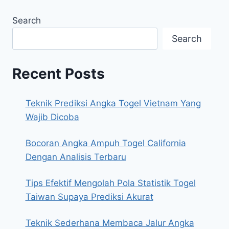
Search
Search
Recent Posts
Teknik Prediksi Angka Togel Vietnam Yang
Wajib Dicoba
Bocoran Angka Ampuh Togel California
Dengan Analisis Terbaru
Tips Efektif Mengolah Pola Statistik Togel
Taiwan Supaya Prediksi Akurat
Teknik Sederhana Membaca Jalur Angka