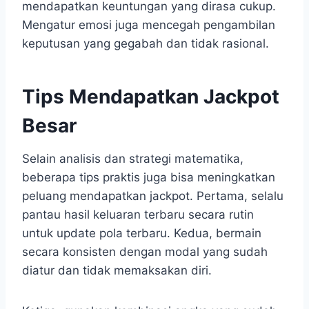
mendapatkan keuntungan yang dirasa cukup.
Mengatur emosi juga mencegah pengambilan
keputusan yang gegabah dan tidak rasional.
Tips Mendapatkan Jackpot
Besar
Selain analisis dan strategi matematika,
beberapa tips praktis juga bisa meningkatkan
peluang mendapatkan jackpot. Pertama, selalu
pantau hasil keluaran terbaru secara rutin
untuk update pola terbaru. Kedua, bermain
secara konsisten dengan modal yang sudah
diatur dan tidak memaksakan diri.