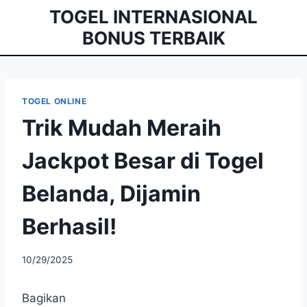
Skip
TOGEL INTERNASIONAL
to
BONUS TERBAIK
content
TOGEL ONLINE
Trik Mudah Meraih
Jackpot Besar di Togel
Belanda, Dijamin
Berhasil!
10/29/2025
Bagikan