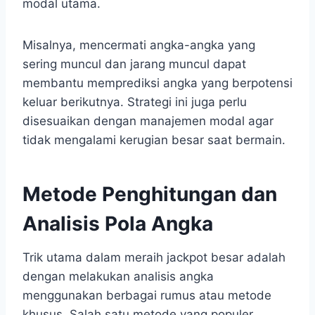
modal utama.
Misalnya, mencermati angka-angka yang
sering muncul dan jarang muncul dapat
membantu memprediksi angka yang berpotensi
keluar berikutnya. Strategi ini juga perlu
disesuaikan dengan manajemen modal agar
tidak mengalami kerugian besar saat bermain.
Metode Penghitungan dan
Analisis Pola Angka
Trik utama dalam meraih jackpot besar adalah
dengan melakukan analisis angka
menggunakan berbagai rumus atau metode
khusus. Salah satu metode yang populer