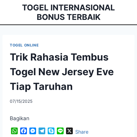
Skip
TOGEL INTERNASIONAL
to
BONUS TERBAIK
content
TOGEL ONLINE
Trik Rahasia Tembus
Togel New Jersey Eve
Tiap Taruhan
07/15/2025
Bagikan
W
F
M
T
S
L
X
Share