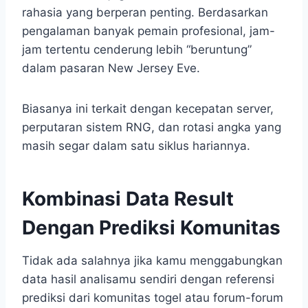
rahasia yang berperan penting. Berdasarkan
pengalaman banyak pemain profesional, jam-
jam tertentu cenderung lebih “beruntung”
dalam pasaran New Jersey Eve.
Biasanya ini terkait dengan kecepatan server,
perputaran sistem RNG, dan rotasi angka yang
masih segar dalam satu siklus hariannya.
Kombinasi Data Result
Dengan Prediksi Komunitas
Tidak ada salahnya jika kamu menggabungkan
data hasil analisamu sendiri dengan referensi
prediksi dari komunitas togel atau forum-forum