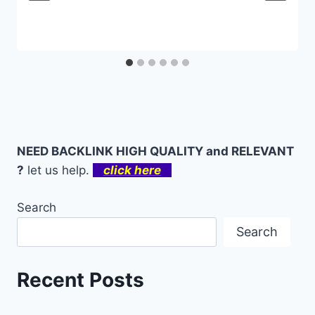
NEED BACKLINK HIGH QUALITY and RELEVANT
?
let us help.
click here
Search
Search
Recent Posts