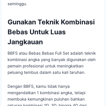
seminggu.
Gunakan Teknik Kombinasi
Bebas Untuk Luas
Jangkauan
BBFS atau Bebas Bebas Full Set adalah teknik
kombinasi angka yang banyak digunakan oleh
pemain profesional untuk meningkatkan
peluang tembus dalam satu kali taruhan.
Dengan BBFS, kamu tidak hanya
mengandalkan 1 kombinasi angka, tetapi
membuka kemungkinan puluhan bahkan
ratusan kombinasi 2D, 3D, hingga 4D dari