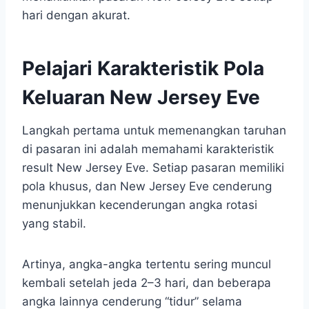
hari dengan akurat.
Pelajari Karakteristik Pola
Keluaran New Jersey Eve
Langkah pertama untuk memenangkan taruhan
di pasaran ini adalah memahami karakteristik
result New Jersey Eve. Setiap pasaran memiliki
pola khusus, dan New Jersey Eve cenderung
menunjukkan kecenderungan angka rotasi
yang stabil.
Artinya, angka-angka tertentu sering muncul
kembali setelah jeda 2–3 hari, dan beberapa
angka lainnya cenderung “tidur” selama