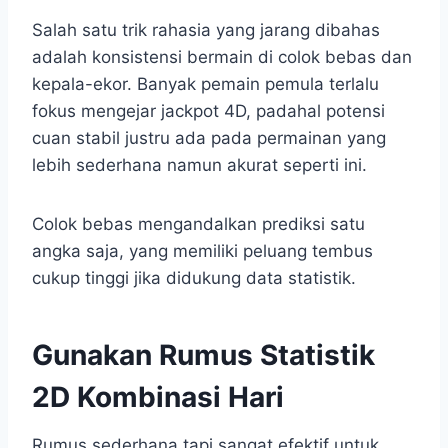
Salah satu trik rahasia yang jarang dibahas
adalah konsistensi bermain di colok bebas dan
kepala-ekor. Banyak pemain pemula terlalu
fokus mengejar jackpot 4D, padahal potensi
cuan stabil justru ada pada permainan yang
lebih sederhana namun akurat seperti ini.
Colok bebas mengandalkan prediksi satu
angka saja, yang memiliki peluang tembus
cukup tinggi jika didukung data statistik.
Gunakan Rumus Statistik
2D Kombinasi Hari
Rumus sederhana tapi sangat efektif untuk