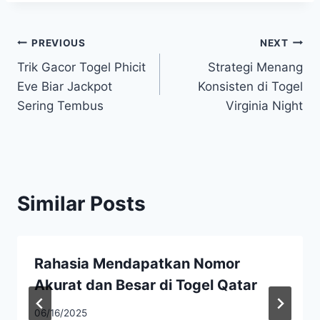
Post
PREVIOUS
NEXT
Trik Gacor Togel Phicit
Strategi Menang
navigation
Eve Biar Jackpot
Konsisten di Togel
Sering Tembus
Virginia Night
Similar Posts
Rahasia Mendapatkan Nomor
Akurat dan Besar di Togel Qatar
06/16/2025